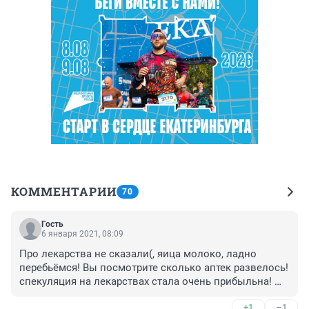
КОММЕНТАРИИ
70
Гость
6 января 2021, 08:09
Про лекарства не сказали(, яица молоко, ладно 
перебьёмся! Вы посмотрите сколько аптек развелось! 
спекуляция на лекарствах стала очень прибыльна! 
если учесть что часть лекарств подделки!

+1
–1
Я вообще не понимаю что твориться! Надо налог не 