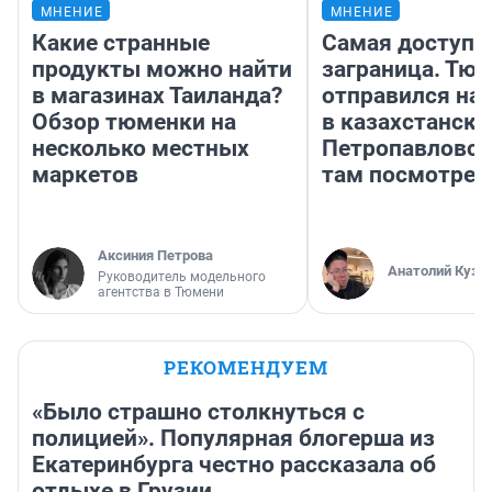
МНЕНИЕ
МНЕНИЕ
Какие странные
Самая доступн
продукты можно найти
заграница. Тю
в магазинах Таиланда?
отправился на
Обзор тюменки на
в казахстански
несколько местных
Петропавловск
маркетов
там посмотрет
Аксиния Петрова
Анатолий Кузн
Руководитель модельного
агентства в Тюмени
РЕКОМЕНДУЕМ
«Было страшно столкнуться с
полицией». Популярная блогерша из
Екатеринбурга честно рассказала об
отдыхе в Грузии