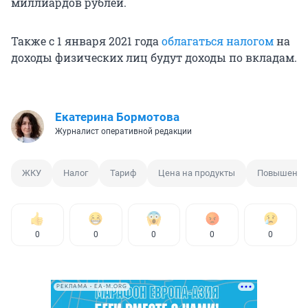
миллиардов рублей.
Также с 1 января 2021 года
облагаться налогом
на
доходы физических лиц будут доходы по вкладам.
Екатерина Бормотова
Журналист оперативной редакции
ЖКУ
Налог
Тариф
Цена на продукты
Повышение
0
0
0
0
0
РЕКЛАМА • EA-M.ORG