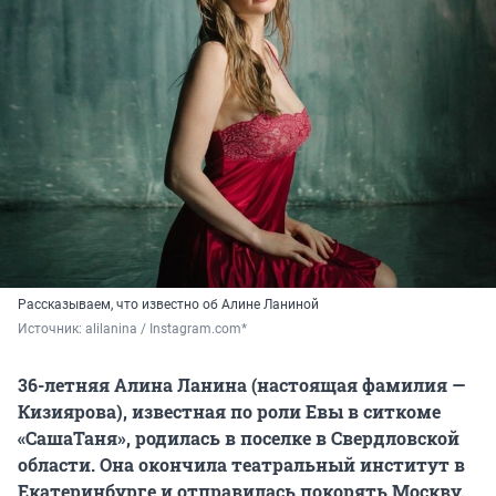
Рассказываем, что известно об Алине Ланиной
Источник: 
alilanina / Instagram.com*
36-летняя Алина Ланина (настоящая фамилия —
Кизиярова), известная по роли Евы в ситкоме
«СашаТаня», родилась в поселке в Свердловской
области. Она окончила театральный институт в
Екатеринбурге и отправилась покорять Москву.