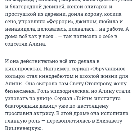
и благородной девицей, женой олигарха и
простушкой из деревни, доила корову, косила
сено, управляла «Феррари», джипом, любила и
ненавидела, целовалась, плевалась… на работе. А
дома всё как у всех… — так написала о себе в
соцсетях Алина.
И она действительно всё это делала в
кинопроектах. Например, сериал «Обручальное
кольцо» стал кинодебютом и школой жизни для
Алины. Она сыграла там Свету Столярову, жену
бизнесмена. Роль эпизодическая, но Алину стали
узнавать на улице. Сериал «Тайны института
благородных девиц» уже по-настоящему
прославил актрису. В этой драме она исполнила
главную роль — перевоплотилась в Елизавету
Вишневецкую.