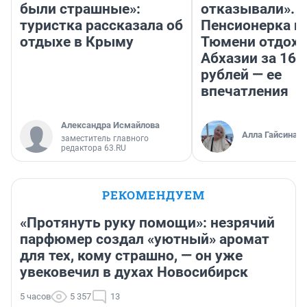
были страшные»:
отказывали».
туристка рассказала об
Пенсионерка и
отдыхе в Крыму
Тюмени отдохн
Абхазии за 160
рублей — ее
впечатления
Александра Исмайлова
Алла Гайсина
заместитель главного
редактора 63.RU
РЕКОМЕНДУЕМ
«Протянуть руку помощи»: незрячий
парфюмер создал «уютный» аромат
для тех, кому страшно, — он уже
увековечил в духах Новосибирск
5 часов
5 357
13