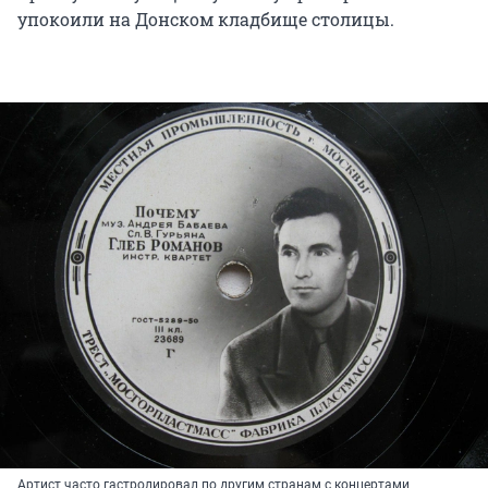
свидания. Было очень приятно познакомиться.
упокоили на Донском кладбище столицы.
Эта сцена произошла в Институте судебно-
психиатрической экспертизы имени Сербского.
Сюда поместили на исследование артиста
эстрады Глеба Романова. Психиатрам
предстояло дать ответ на вопрос: вменяем он
или нет? Врачи пришли к выводу: абсолютно
вменяем. И Глебу Романову пришлось
отправиться на скамью подсудимых…
Три года назад в 107-е отделение милиции
Москвы (оно обслуживает престижную улицу
Горького и прилегающие окрестности. —
Ф. Р
.)
поступило заявление от жены Романова.
"Помогите, — говорилось в нем, — мой муж
хулиганит".
Нет, не сразу решилась она отнести свое
Артист часто гастролировал по другим странам с концертами