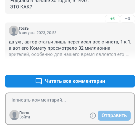
"Родился в начале 30 годов, в 1920".

 ЭТО КАК?
+3
–0
Гость
6 августа 2023, 20:53
да уж , автор статьи лишь переписал все с инета, 1 к 1, 
а вот его Комету просмотрело 32 миллионна 
зрителей, особенно для нашего время является его 
оригинальный голос, а не как сейчас , все под 
+0
–0
компьютер , а так система загубила его, без работы он 
спился и поэтому у него такой конец
Читать все комментарии
Гость
Отправить
Войти