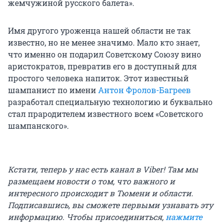
поведении Романова даже направили в суд.
жемчужиной русского балета».
Мерой наказания был избран штраф в
тридцать рублей. А как относилась к
Имя другого уроженца нашей области не так
"художествам" Глеба Романова администрация
известно, но не менее значимо. Мало кто знает,
Госконцерта? Услышав об очередном дебоше
что именно он подарил Советскому Союзу вино
артиста, здесь пожимали плечами и…
аристократов, превратив его в доступный для
отправляли его с глаз долой, куда-нибудь в
простого человека напиток. Этот известный
дальнюю гастрольную поездку. Но и там Глеб
шампанист по имени
Антон Фролов-Багреев
Романов отнюдь не старался сдерживаться. То
разработал специальную технологию и буквально
он срывал концерты, то врывался среди ночи в
стал прародителем известного всем «Советского
номера к своим коллегам по труппе.
шампанского».
Боролись ли с "неуравновешенностью"
артистической натуры Глеба Романова в
коллективе? Позицию, которую занимали его
Кстати, теперь у нас есть канал в Viber! Там мы
товарищи по работе, можно охарактеризовать
размещаем новости о том, что важного и
так: молчаливое попустительство. Не будем
интересного происходит в Тюмени и области.
голословными. Во Владивостоке пьяный
Подписавшись, вы сможете первыми узнавать эту
Романов выбрасывает из номера пустую
информацию. Чтобы присоединиться,
нажмите