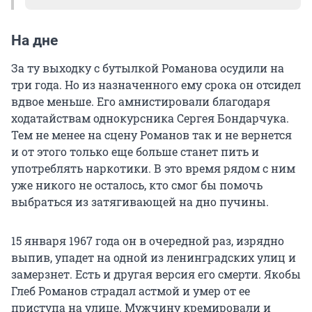
«— Я великий артист, — скромно
На дне
отрекомендовался человек средних лет и
добавил: — Сейчас, чтобы не терять зря
За ту выходку с бутылкой Романова осудили на
времени, разрабатываю сценарный план новой
три года. Но из назначенного ему срока он отсидел
эстрадной постановки.
вдвое меньше. Его амнистировали благодаря
ходатайствам однокурсника Сергея Бондарчука.
Члены комиссии в белых халатах
Тем не менее на сцену Романов так и не вернется
переглянулись. Затем один из них стал
и от этого только еще больше станет пить и
выстукивать великого артиста, просил его
употреблять наркотики. В это время рядом с ним
приседать, стоять с закрытыми глазами,
уже никого не осталось, кто смог бы помочь
вытягивать руки вперед. Другие задавали
выбраться из затягивающей на дно пучины.
вопросы. И все быстро писали в своих
блокнотах.
15 января 1967 года он в очередной раз, изрядно
выпив, упадет на одной из ленинградских улиц и
На прощание исследуемый заверил:
замерзнет. Есть и другая версия его смерти. Якобы
Глеб Романов страдал астмой и умер от ее
— Вы еще услышите обо мне. А пока до
приступа на улице. Мужчину кремировали и