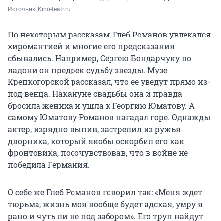
заявление в милицию. Страшно и стыдно
Источник: 
Kino-teatr.ru
пойти на такое — предать огласке тот факт, что
человек, с которым прожито вместе немало лет,
По некоторым рассказам, Глеб Романов увлекался
— мерзавец и хулиган.
хиромантией и многие его предсказания
сбывались. Например, Сергею Бондарчуку по
Впрочем, жители дома № 4 по Фрунзенскому
ладони он предрек судьбу звезды. Музе
валу уже привыкли к тому, что из квартиры №
Крепкогорской рассказал, что ее уведут прямо из-
99 раздаются крики и несется грязная брань.
под венца. Накануне свадьбы она и правда
бросила жениха и ушла к Георгию Юматову. А
В милиции побеседовали с виновником
самому Юматову Романов нагадал горе. Однажды
бесчинств. Тот горестно вздыхал и
актер, изрядно выпив, застрелил из ружья
театральным голосом говорил:
дворника, который якобы оскорбил его как
фронтовика, посочувствовав, что в войне не
— Да, да. Всё понимаю. Это мерзко, но, знаете ли,
победила Германия.
неуравновешенность артистической натуры…
О себе же Глеб Романов говорил так: «Меня ждет
— В конце концов, интеллигентный же человек,
тюрьма, жизнь моя вообще будет адская, умру я
артист. Должен понять, — рассуждали в
рано и чуть ли не под забором». Его труп найдут
отделении.