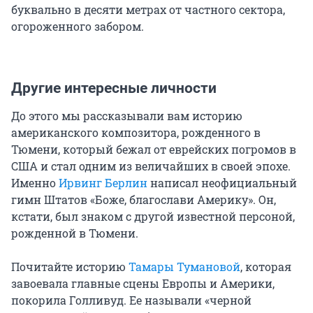
буквально в десяти метрах от частного сектора,
огороженного забором.
Но "интеллигентный" человек и не подумал
сдерживать неуравновешенность своей
артистической натуры. Один за другим
продолжали поступать сигналы о его
Другие интересные личности
"деятельности" отнюдь не на театральных
подмостках. И вот финал — народный суд
До этого мы рассказывали вам историю
Фрунзенского района приговорил Глеба
американского композитора, рожденного в
Романова за злостное хулиганство к трем годам
Тюмени, который бежал от еврейских погромов в
лишения свободы. Как могло случиться, что
США и стал одним из величайших в своей эпохе.
дебошир и хулиган в течение трех лет
Именно
Ирвинг Берлин
написал неофициальный
куражился, издевался над многими людьми?
гимн Штатов «Боже, благослави Америку». Он,
кстати, был знаком с другой известной персоной,
Время от времени в квартире № 99 появлялись
рожденной в Тюмени.
усиленные наряды милиции. Романова кое-как
утихомиривали, иногда отвозили в отделение.
Почитайте историю
Тамары Тумановой
, которая
А через некоторое время всё повторялось
завоевала главные сцены Европы и Америки,
сначала. Правда, один раз дело о хулиганском
покорила Голливуд. Ее называли «черной