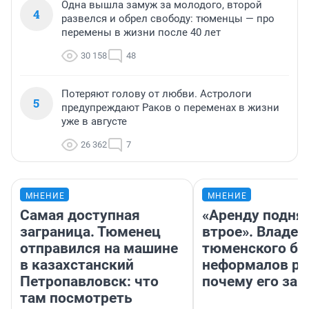
Одна вышла замуж за молодого, второй
4
развелся и обрел свободу: тюменцы — про
перемены в жизни после 40 лет
30 158
48
Потеряют голову от любви. Астрологи
5
предупреждают Раков о переменах в жизни
уже в августе
26 362
7
МНЕНИЕ
МНЕНИЕ
Самая доступная
«Аренду подня
заграница. Тюменец
втрое». Владел
отправился на машине
тюменского ба
в казахстанский
неформалов ра
Петропавловск: что
почему его за
там посмотреть