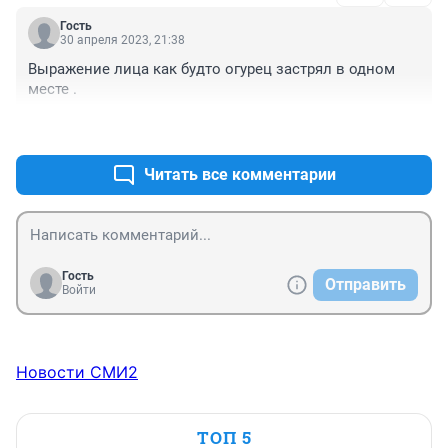
живой звук. А какие классные с ним работают 
Гость
музыканты - группа "Губерния", настоящие 
30 апреля 2023, 21:38
профессионалы. Послушайте и посмотрите и 
Выражение лица как будто огурец застрял в одном 
творчество Алексея Петрухина и "Губернии" точно не 
месте .
оставит Вас равнодушными. Вот за такими 
исполнителями будущее.
+0
–1
Читать все комментарии
Гость
Отправить
Войти
Новости СМИ2
ТОП 5