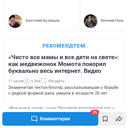
Анатолий Кузнецов
Евгений Пальян
РЕКОМЕНДУЕМ
«Чисто все мамы и все дети на свете»:
как медвежонок Момота покорил
буквально весь интернет. Видео
17 часов
6 304
Обсудить
Знаменитая тикток-блогер, рассказывавшая о борьбе
с редкой формой рака, умерла в возрасте 26 лет
«Все еще в шоке»: сыну Трусовой исполнился год —
39
трогательный пост и фото
Комментарии