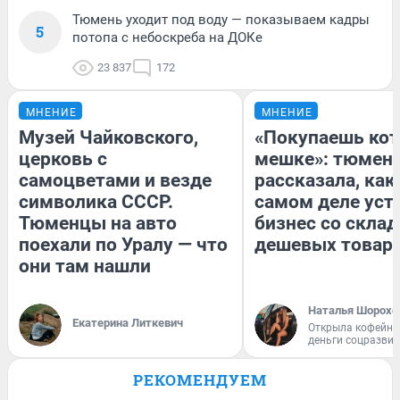
Тюмень уходит под воду — показываем кадры
5
потопа с небоскреба на ДОКе
23 837
172
МНЕНИЕ
МНЕНИЕ
Музей Чайковского,
«Покупаешь кот
церковь с
мешке»: тюмен
самоцветами и везде
рассказала, как
символика СССР.
самом деле уст
Тюменцы на авто
бизнес со скла
поехали по Уралу — что
дешевых товар
они там нашли
Наталья Шорохо
Екатерина Литкевич
Открыла кофейну
деньги соцразви
РЕКОМЕНДУЕМ