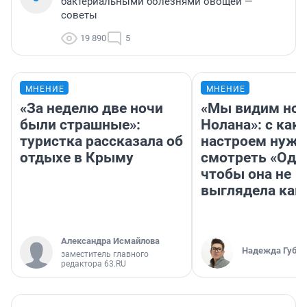
бактериальными болезнями овощей —
советы
19 890
5
МНЕНИЕ
МНЕНИЕ
«За неделю две ночи
«Мы видим нов
были страшные»:
Нолана»: с как
туристка рассказала об
настроем нужн
отдыхе в Крыму
смотреть «Оди
чтобы она не
выглядела как
Александра Исмайлова
Надежда Губар
заместитель главного
редактора 63.RU