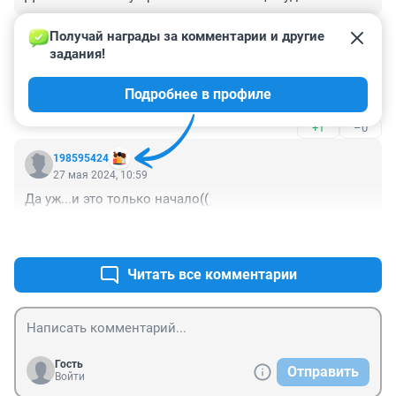
+0
–0
Получай награды за комментарии и другие 
задания!
Гость
27 мая 2024, 16:13
Подробнее в профиле
Очередной герой
+1
–0
198595424
27 мая 2024, 10:59
Да уж...и это только начало((
+1
–0
Читать все комментарии
Гость
Отправить
Войти