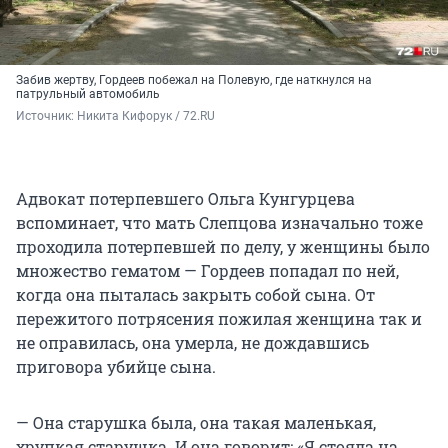
Забив жертву, Гордеев побежал на Полевую, где наткнулся на
патрульный автомобиль
Источник: 
Никита Кифорук / 72.RU
Адвокат потерпевшего Ольга Кунгурцева
вспоминает, что мать Слепцова изначально тоже
проходила потерпевшей по делу, у женщины было
множество гематом — Гордеев попадал по ней,
когда она пыталась закрыть собой сына. От
пережитого потрясения пожилая женщина так и
не оправилась, она умерла, не дождавшись
приговора убийце сына.
— Она старушка была, она такая маленькая,
хрупкая старушка. И она говорит: «Я стояла на