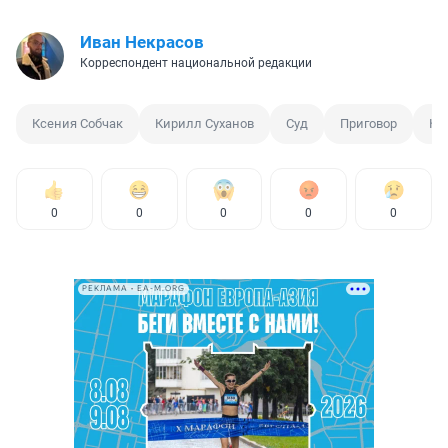
Иван Некрасов
Корреспондент национальной редакции
Ксения Собчак
Кирилл Суханов
Суд
Приговор
Ко
0
0
0
0
0
РЕКЛАМА • EA-M.ORG