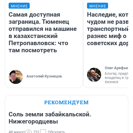
МНЕНИЕ
МНЕНИЕ
Самая доступная
Наследие, кото
заграница. Тюменец
чудом не разва
отправился на машине
транспортный 
в казахстанский
разнес миф о 
Петропавловск: что
советских доро
там посмотреть
Олег Арефьев
Блогер, предпри
Анатолий Кузнецов
владелец в тра
бизнесе
РЕКОМЕНДУЕМ
Соль земли забайкальской.
Нижегородцевы
48 минут
731
Обсудить