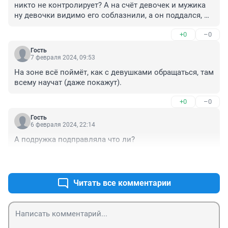
никто не контролирует? А на счёт девочек и мужика 
ну девочки видимо его соблазнили, а он поддался, 
кто знает может он красивый да и не старый судя по 
+0
–0
возрасту вот и у них произошла любоф, а девочки 
сейчас очень взросло выглядят с 13 лет даже 
Гость
взрослей 35 летних, может он и не поверил что им по 
7 февраля 2024, 09:53
15 лет может он думал что они шутят
На зоне всё поймёт, как с девушками обращаться, там 
всему научат (даже покажут).
+0
–0
Гость
6 февраля 2024, 22:14
А подружка подправляла что ли?
+0
–0
Читать все комментарии