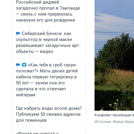
Российский диджей
загадочно пропал в Таиланде
— связь с ним прервалась
накануне его дня рождения
Сибирский Бэнкси: как
скульптор в черной маске
развешивает загадочные арт-
объекты — видео
«Как тебя в гроб такую
положат?» Мать двоих детей
набила первую татуировку в
50 лет — зачем она это
сделала и что отвечает
хейтерам
Где набрать воды возле дома?
Публикуем 50 свежих адресов
Конфликт произошел в
для тюменцев
Источник: 
Ирина Шаров
«Финал не совпал с