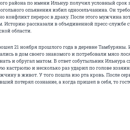
ого района по имени Ильнур получил условный срок за
когольного опьянения избил односельчанина. Он требо
 но конфликт перерос в драку. После этого мужчина хо
ом. Историю рассказали в объединенной пресс-службе 
кой области.
ошел 21 ноября прошлого года в деревне Тамбуряны. 
ались в дом своего знакомого и потребовали мясо лос
нать и обругал матом. В ответ собутыльник Ильнура 
ую кастрюлю и несколько раз ударил по голове хозяин
чину в живот. У того пошла изо рта кровь. После сер
ший потерял сознание, а когда пришел в себя, то гост