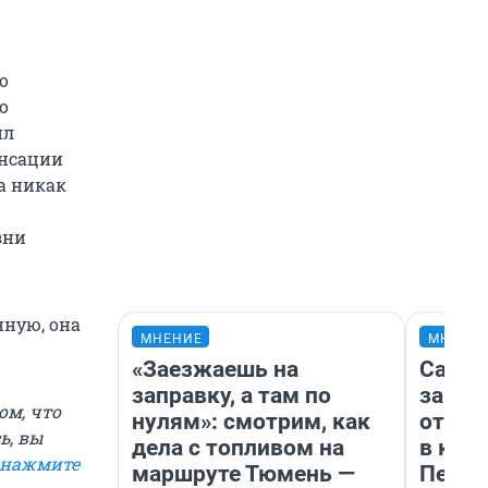
о
о
ил
енсации
а никак
зни
нную, она
МНЕНИЕ
МНЕНИ
«Заезжаешь на
Самая
заправку, а там по
загра
ом, что
нулям»: смотрим, как
отпра
ь, вы
дела с топливом на
в каз
нажмите
маршруте Тюмень —
Петро