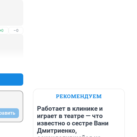
+0
–0
+1
–0
РЕКОМЕНДУЕМ
Работает в клинике и
равить
играет в театре — что
известно о сестре Вани
Дмитриенко,