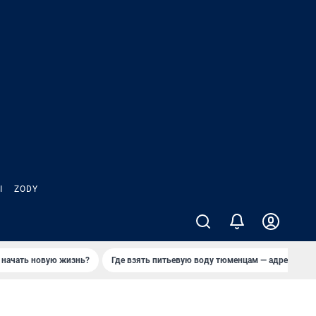
Ы
ZODY
 начать новую жизнь?
Где взять питьевую воду тюменцам — адреса