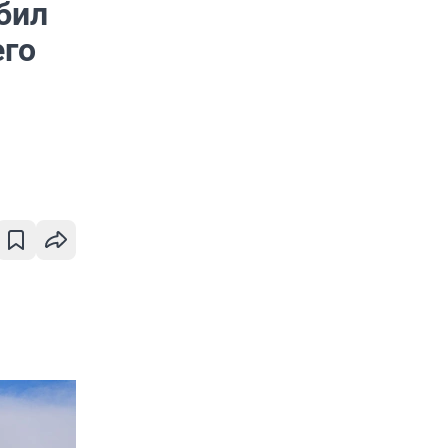
бил
его