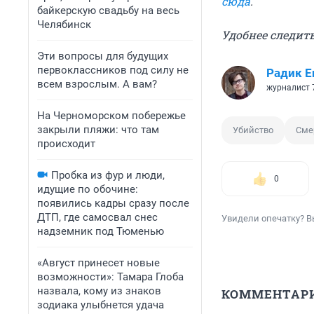
сюда
.
байкерскую свадьбу на весь
Челябинск
Удобнее следить
Эти вопросы для будущих
первоклассников под силу не
Радик Е
всем взрослым. А вам?
журналист 
На Черноморском побережье
закрыли пляжи: что там
Убийство
Сме
происходит
Пробка из фур и люди,
0
идущие по обочине:
появились кадры сразу после
ДТП, где самосвал снес
Увидели опечатку? В
надземник под Тюменью
«Август принесет новые
возможности»: Тамара Глоба
назвала, кому из знаков
КОММЕНТАР
зодиака улыбнется удача