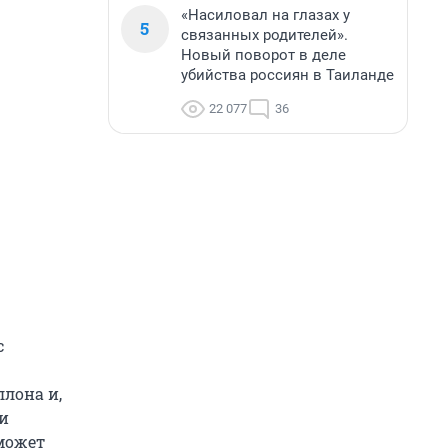
«Насиловал на глазах у
5
связанных родителей».
Новый поворот в деле
убийства россиян в Таиланде
22 077
36
с
ллона и,
 и
может