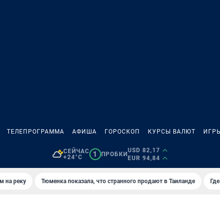
ТЕЛЕПРОГРАММА
АФИША
ГОРОСКОП
КУРСЫ ВАЛЮТ
ИГР
USD 82,17
СЕЙЧАС
1
ПРОБКИ
+24°C
EUR 94,84
м на реку
Тюменка показала, что странного продают в Таиланде
Где