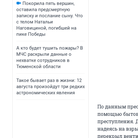
Покорила пять вершин,
оставила предсмертную
записку и послание сыну. Что
с телом Натальи
Наговициной, погибшей на
пике Победы
А кто будет тушить пожары? В
МЧС раскрыли данные о
нехватке сотрудников в
Тюменской области
Такое бывает раз в жизни: 12
августа произойдут три редких
астрономических явления
По данным пре
помощью бытово
преступления. Д
надеясь на взры
перекрыл венти