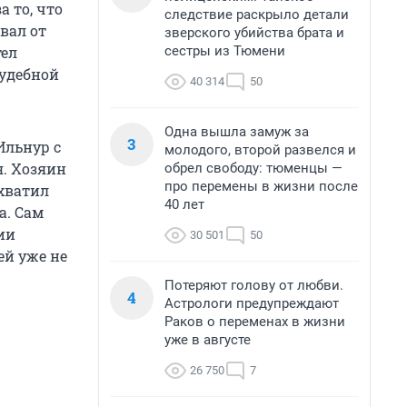
 то, что
следствие раскрыло детали
вал от
зверского убийства брата и
сестры из Тюмени
тел
судебной
40 314
50
Одна вышла замуж за
3
Ильнур с
молодого, второй развелся и
я. Хозяин
обрел свободу: тюменцы —
про перемены в жизни после
схватил
40 лет
а. Сам
ии
30 501
50
ей уже не
Потеряют голову от любви.
4
Астрологи предупреждают
Раков о переменах в жизни
уже в августе
26 750
7