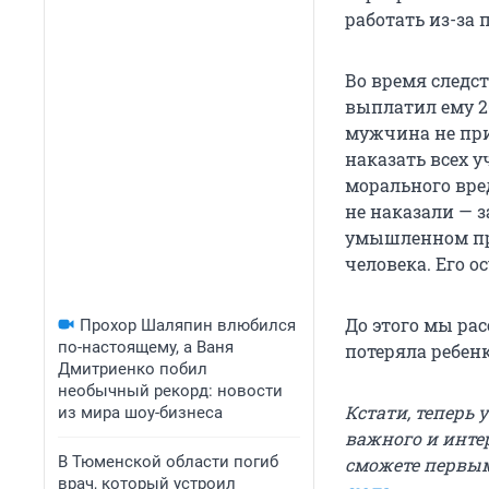
работать из-за
Во время следс
выплатил ему 2
мужчина не при
наказать всех 
морального вре
не наказали — 
умышленном пр
человека. Его о
До этого мы ра
Прохор Шаляпин влюбился
по-настоящему, а Ваня
потеряла ребен
Дмитриенко побил
необычный рекорд: новости
Кстати, теперь 
из мира шоу-бизнеса
важного и инте
В Тюменской области погиб
сможете первым
врач, который устроил