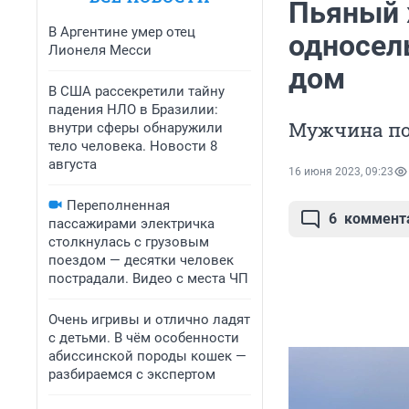
Пьяный 
В Аргентине умер отец
односел
Лионеля Месси
дом
В США рассекретили тайну
падения НЛО в Бразилии:
Мужчина по
внутри сферы обнаружили
тело человека. Новости 8
августа
16 июня 2023, 09:23
Переполненная
6
коммент
пассажирами электричка
столкнулась с грузовым
поездом — десятки человек
пострадали. Видео с места ЧП
Очень игривы и отлично ладят
с детьми. В чём особенности
абиссинской породы кошек —
разбираемся с экспертом