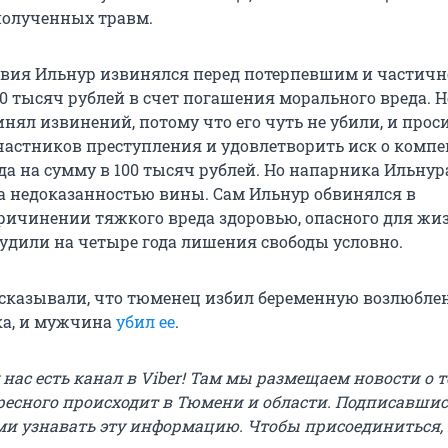
 полученных травм.
твия Ильнур извинялся перед потерпевшим и частичн
0 тысяч рублей в счет погашения морального вреда. Н
нял извинений, потому что его чуть не убили, и прос
участников преступления и удовлетворить иск о комп
да на сумму в 100 тысяч рублей. Но напарника Ильнур
за недоказанностью вины. Сам Ильнур обвинялся в
ичинении тяжкого вреда здоровью, опасного для жи
судили на четыре года лишения свободы условно.
ссказывали, что тюменец избил беременную возлюбле
ка, и мужчина
убил ее
.
у нас есть канал в Viber! Там мы размещаем новости о т
ресного происходит в Тюмени и области. Подписавшис
и узнавать эту информацию. Чтобы присоединиться,