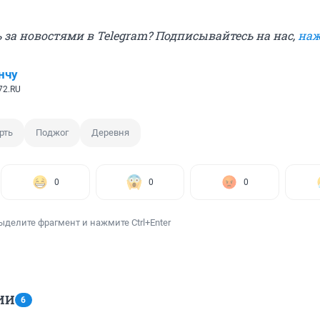
 за новостями в Telegram? Подписывайтесь на нас,
наж
нчу
72.RU
рть
Поджог
Деревня
0
0
0
ыделите фрагмент и нажмите Ctrl+Enter
ИИ
6