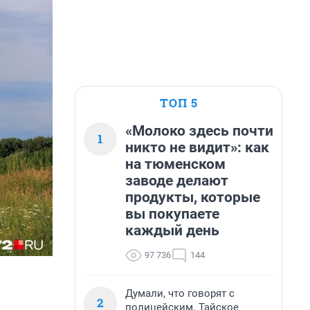
ТОП 5
«Молоко здесь почти
1
никто не видит»: как
на тюменском
заводе делают
продукты, которые
вы покупаете
каждый день
97 736
144
Думали, что говорят с
2
полицейским. Тайское