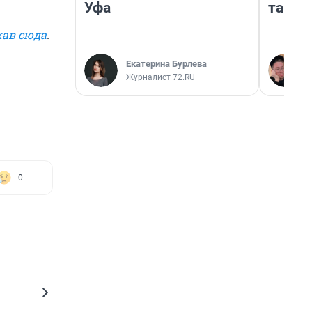
Уфа
там п
ав сюда
.
Екатерина Бурлева
Журналист 72.RU
0