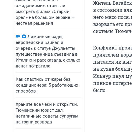
Житель Вагайск
ожиданиями»: стоит ли
в состоянии ал
смотреть фильм «Старый
него мясо лося,
орел» на большом экране —
честная рецензия
взорвать его д
системы Тюменс
Лимонные сады,
европейский Байкал и
Конфликт произ
очередь к статуе Джульетты:
путешественница съездила в
приятелем ворв
Италию и рассказала, сколько
пытался их выг
денег потратила
на кухне больш
Ильнур пнул муж
Как спастись от жары без
пинков потерпев
кондиционера: 5 работающих
было.
способов
Храните все чеки и открытки.
Тюменский юрист дал
нетипичные советы супругам
на грани развода