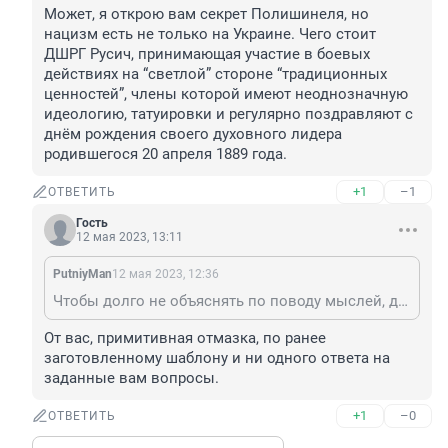
Может, я открою вам секрет Полишинеля, но 
нацизм есть не только на Украине. Чего стоит 
ДШРГ Русич, принимающая участие в боевых 
действиях на “светлой” стороне “традиционных 
ценностей”, члены которой имеют неоднозначную 
идеологию, татуировки и регулярно поздравляют с 
днём рождения своего духовного лидера 
родившегося 20 апреля 1889 года.
+1
–1
ОТВЕТИТЬ
Гость
12 мая 2023, 13:11
PutniyMan
12 мая 2023, 12:36
Чтобы долго не объяснять по поводу мыслей, дабы вправить свои - рекомендую вам посмотреть ролики экономиста Олега Комолова “О причинах СВО без шелухи” и “Экономические причины СВО”. Лишь намекну: все богатства Родины принадлежат узкой группе олигархата, незаконно приватизировавшим достижения граждан Страны Советов, так же они считают своей кормовой базой и территорию братской страны, образовавшейся вследствие распада СССР. Огромная ошибка отождествлять интересы Родины и господствующего класса, потому как с интересами народа они диаметрально противоположные. Русофобия - прямое следствие недальновидной политики. Борьбу за умы гораздо труднее выиграть, это вести пропаганду своих реальных успехов, но сначала нужно создавать социальное самодостаточное государство, где большинству народа живётся хорошо, и тогда народы других бывших республик СССР никогда не захотели бы в Евросоюз или НАТО. Но, к сожалению, все буржуазные элитки думают примитивно – мол, можно всех купить. Может, я открою вам секрет Полишинеля, но нацизм есть не только на Украине. Чего стоит ДШРГ Русич, принимающая участие в боевых действиях на “светлой” стороне “традиционных ценностей”, члены которой имеют неоднозначную идеологию, татуировки и регулярно поздравляют с днём рождения своего духовного лидера родившегося 20 апреля 1889 года.
От вас, примитивная отмазка, по ранее 
заготовленному шаблону и ни одного ответа на 
заданные вам вопросы.
+1
–0
ОТВЕТИТЬ