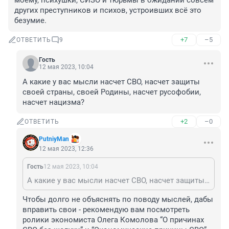
моему, психушки, СИЗО и тюрьмы в ожидании совсем 
других преступников и психов, устроивших всё это 
безумие.
+7
–5
ОТВЕТИТЬ
9
Гость
12 мая 2023, 10:04
А какие у вас мысли насчет СВО, насчет защиты 
своей страны, своей Родины, насчет русофобии, 
насчет нацизма?
+2
–0
ОТВЕТИТЬ
PutniyMan
12 мая 2023, 12:36
Гость
12 мая 2023, 10:04
А какие у вас мысли насчет СВО, насчет защиты своей страны, своей Родины, насчет русофобии, насчет нацизма?
Чтобы долго не объяснять по поводу мыслей, дабы 
вправить свои - рекомендую вам посмотреть 
ролики экономиста Олега Комолова “О причинах 