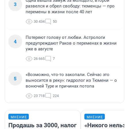
Одна вышла замуж за молодого, второй
3
развелся и обрел свободу: тюменцы — про
перемены в жизни после 40 лет
30 434
50
Потеряют голову от любви. Астрологи
4
предупреждают Раков о переменах в жизни
уже в августе
26 665
7
«Возможно, что-то закопали. Сейчас это
5
выносится в реку»: гидролог из Тюмени — о
вонючей Туре и причинах потопа
23 718
224
МНЕНИЕ
МНЕНИЕ
Продашь за 3000, налог
«Никого нельз