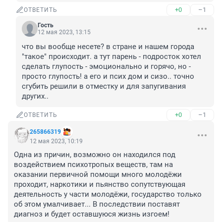
+0
–1
ОТВЕТИТЬ
Гость
12 мая 2023, 13:15
что вы вообще несете? в стране и нашем города 
"такое" происходит. а тут парень - подросток хотел 
сделать глупость - эмоционально и горячо, но - 
просто глупость! а его и псих дом и сизо.. точно 
сгубить решили в отместку и для запугивания 
других..
+0
–1
ОТВЕТИТЬ
265866319
12 мая 2023, 10:19
Одна из причин, возможно он находился под 
воздействием психотропых веществ, там на 
оказании первичной помощи много молодёжи 
проходит, наркотики и пьянство сопутствующая 
деятельность у части молодёжи, государство только 
об этом умалчивает... В последствии поставят 
диагноз и будет оставшуюся жизнь изгоем!