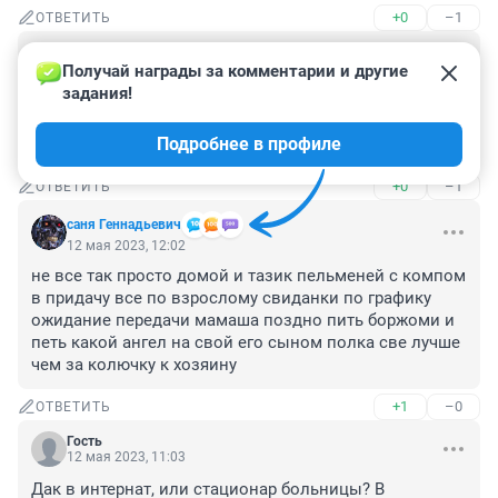
+0
–1
ОТВЕТИТЬ
Гость
12 мая 2023, 13:16
Получай награды за комментарии и другие 
задания!
судя по описанию, парень вполне в себе. С ним 
поговорить нужно, успокоить.. а его тут очернили как 
Подробнее в профиле
могли..
+0
–1
ОТВЕТИТЬ
саня Геннадьевич
12 мая 2023, 12:02
не все так просто домой и тазик пельменей с компом 
в придачу все по взрослому свиданки по графику 
ожидание передачи мамаша поздно пить боржоми и 
петь какой ангел на свой его сыном полка све лучше 
чем за колючку к хозяину
+1
–0
ОТВЕТИТЬ
Гость
12 мая 2023, 11:03
Дак в интернат, или стационар больницы? В 