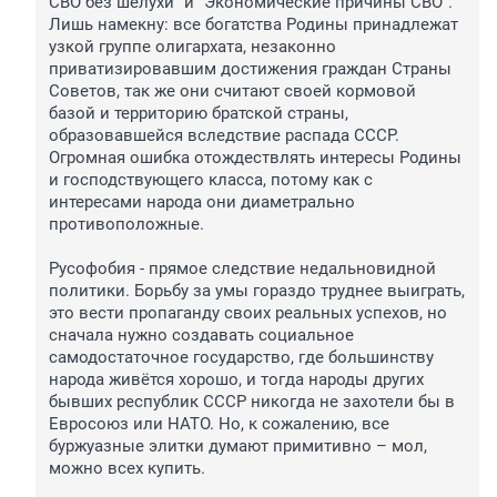
СВО без шелухи” и “Экономические причины СВО”. 
Лишь намекну: все богатства Родины принадлежат 
узкой группе олигархата, незаконно 
приватизировавшим достижения граждан Страны 
Советов, так же они считают своей кормовой 
базой и территорию братской страны, 
образовавшейся вследствие распада СССР. 
Огромная ошибка отождествлять интересы Родины 
и господствующего класса, потому как с 
интересами народа они диаметрально 
противоположные. 

Русофобия - прямое следствие недальновидной 
политики. Борьбу за умы гораздо труднее выиграть, 
это вести пропаганду своих реальных успехов, но 
сначала нужно создавать социальное 
самодостаточное государство, где большинству 
народа живётся хорошо, и тогда народы других 
бывших республик СССР никогда не захотели бы в 
Евросоюз или НАТО. Но, к сожалению, все 
буржуазные элитки думают примитивно – мол, 
можно всех купить.
