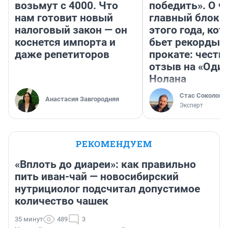
возьмут с 4000. Что
победить». О ч
нам готовит новый
главный блокб
налоговый закон — он
этого года, ко
коснется импорта и
бьет рекорды 
даже репетиторов
прокате: честн
отзыв на «Оди
Нолана
Стас Соколов
Анастасия Завгородняя
Эксперт
РЕКОМЕНДУЕМ
«Вплоть до диареи»: как правильно
пить иван-чай — новосибирский
нутрициолог подсчитал допустимое
количество чашек
35 минут
489
3