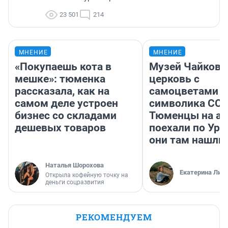
23 501
214
МНЕНИЕ
МНЕНИЕ
«Покупаешь кота в
Музей Чайковс
мешке»: тюменка
церковь с
рассказала, как на
самоцветами и
самом деле устроен
символика ССС
бизнес со складами
Тюменцы на ав
дешевых товаров
поехали по Ура
они там нашли
Наталья Шорохова
Екатерина Лит
Открыла кофейную точку на
деньги соцразвития
РЕКОМЕНДУЕМ