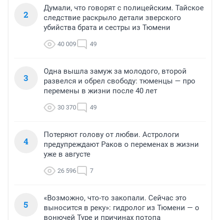
Думали, что говорят с полицейским. Тайское
2
следствие раскрыло детали зверского
убийства брата и сестры из Тюмени
40 009
49
Одна вышла замуж за молодого, второй
3
развелся и обрел свободу: тюменцы — про
перемены в жизни после 40 лет
30 370
49
Потеряют голову от любви. Астрологи
4
предупреждают Раков о переменах в жизни
уже в августе
26 596
7
«Возможно, что-то закопали. Сейчас это
5
выносится в реку»: гидролог из Тюмени — о
вонючей Туре и причинах потопа