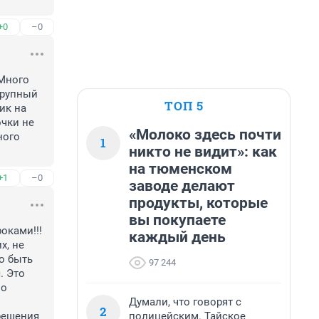
+0
–0
Много 
рупный 
ТОП 5
к на 
чки не 
«Молоко здесь почти
ого 
1
никто не видит»: как
на тюменском
+1
–0
заводе делают
продукты, которые
вы покупаете
ками!!! 
каждый день
, не 
 быть 
97 244
 Это 
о 
Думали, что говорят с
2
полицейским. Тайское
решения 