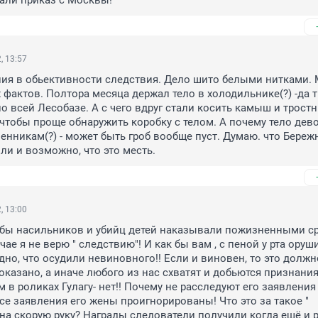
дали приказ с Москвы!
, 13:57
ия в обьективности следствия. Дело шито белыми нитками. 
фактов. Полтора месяца держал тело в холодильнике(?) -да т
о всей Лесобазе. А с чего вдруг стали косить камыш и тростни
- чтобы проще обнаружить коробку с телом. А почему тело дево
енникам(?) - может быть гроб вообще пуст. Думаю. что Бережн
ли и возможно, что это месть.
, 13:00
обы насильников и убийц детей наказывали пожизненными сро
ае я не верю " следствию"! И как бы вам , с пеной у рта оруших
но, что осудили невиновного!! Если и виновен, то это должно
оказано, а иначе любого из нас схватят и добьются признания.
 в роликах Гулагу- нет!! Почему не расследуют его заявления 
се заявления его жены проигнорированы! Что это за такое " 
на скорую руку? Награды следователи получили когда ещё и 