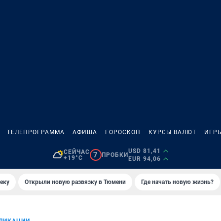
ТЕЛЕПРОГРАММА
АФИША
ГОРОСКОП
КУРСЫ ВАЛЮТ
ИГР
USD 81,41
СЕЙЧАС
7
ПРОБКИ
+19°C
EUR 94,06
еку
Открыли новую развязку в Тюмени
Где начать новую жизнь?