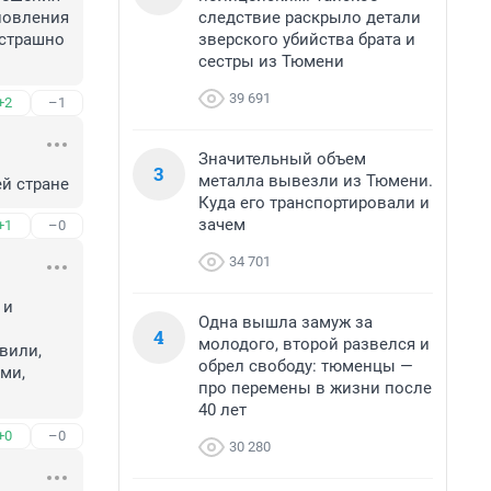
следствие раскрыло детали
овления 
зверского убийства брата и
страшно 
сестры из Тюмени
39 691
+2
–1
Значительный объем
3
металла вывезли из Тюмени.
ей стране
Куда его транспортировали и
зачем
+1
–0
34 701
и 
Одна вышла замуж за
4
молодого, второй развелся и
вили, 
обрел свободу: тюменцы —
ми, 
про перемены в жизни после
40 лет
+0
–0
30 280