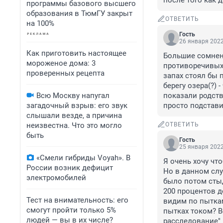
после того как 
программы базового высшего
образования в ТюмГУ закрыт
ОТВЕТИТЬ
на 100%
Гость
26 января 2022
Как приготовить настоящее
Большие сомнен
мороженое дома: 3
противоречивых 
проверенных рецепта
запах стоял бы п
берегу озера(?) 
Всю Москву напугал
показали родств
загадочный взрыв: его звук
просто подстави
слышали везде, а причина
неизвестна. Что это могло
ОТВЕТИТЬ
быть
Гость
25 января 2022
«Смели гибриды Voyah». В
Я очень хочу чт
России возник дефицит
Но в данном случ
электромобилей
было потом стыд
200 процентов д
Тест на внимательность: его
видим по пыткам
смогут пройти только 5%
пытках током? В
людей — вы в их числе?
расследование" 