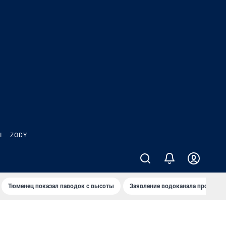
Ы
ZODY
Тюменец показал паводок с высоты
Заявление водоканала про запа