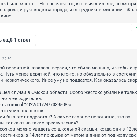
ок было много.... Но нашелся тот, кто выяснил все, несмотря 
народа, и руководства города, и сотрудников милиции.. Жаль,
 кино.
ь ещё 1 ответ
, 22:59
й вероятной казалась версия, что сбила машина, и чтобы скр
к. Чуть менее верятной, что кто-то, но обязательно в состояни
и наркотического. Иное уму не поддается. Как оказалось скор
ошел случай в Омской области. Особо жестоко убили не только
но и ее родителей.

text/criminal/2022/01/24/70395086/

что убил подросток. 

ии был этот подросток? А самое главное непонятно, что за 
ы толкают на такие преслупления?

озков можно увидеть со школьной скамьи, когда они в 12 ле
ерстников, в 14 лет покрывают матом и пинают под жопу сво