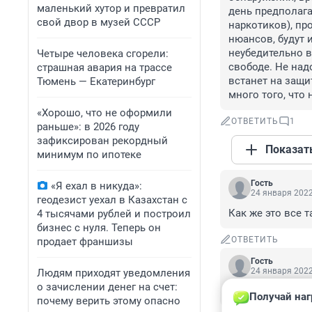
маленький хутор и превратил
день предполага
свой двор в музей СССР
наркотиков), про
нюансов, будут 
неубедительно вс
Четыре человека сгорели:
свободе. Не над
страшная авария на трассе
встанет на защи
Тюмень — Екатеринбург
много того, что 
«Хорошо, что не оформили
ОТВЕТИТЬ
1
раньше»: в 2026 году
зафиксирован рекордный
Показат
минимум по ипотеке
Гость
«Я ехал в никуда»:
24 января 2022
геодезист уехал в Казахстан с
Как же это все т
4 тысячами рублей и построил
бизнес с нуля. Теперь он
ОТВЕТИТЬ
продает франшизы
Гость
24 января 2022
Людям приходят уведомления
о зачислении денег на счет:
Кто-то чего-то б
Получай наг
почему верить этому опасно