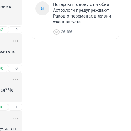
Потеряют голову от любви.
ие к 
5
Астрологи предупреждают
Раков о переменах в жизни
уже в августе
+2
–2
26 486
жить то 
+0
–0
я? Че 
+0
–1
учил до 