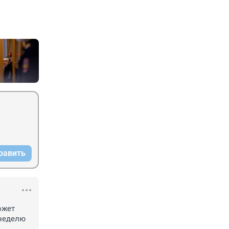
равить
жет 
неделю 