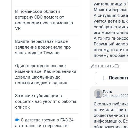
учительниицу, в 
Может и Бережно
В Тюменской области
А ситуация с эва
ветерану СВО помогают
учатся дети в шк
восстановиться с помощью
сообщать о мини
VR
его моментально
А то что пиоисх
Вонять перестала? Новое
Разумный челове
заявление водоканала про
почему, то этих 
запах воды в Тюмени
почему вообще 
Один переход по ссылке
ОТВЕТИТЬ
1
изменил всё. Как мошенники
довели школьницу до
Показат
попытки поджога здания
Гость
За какие публикации в
24 января 2022
соцсетях вас уволят с работы:
Сколько публика
список
озвучили. При т
общественности,
С детства грезил о ГАЗ-24:
информацию. Есл
автоплюшкин переехал в
обнаружения, вр