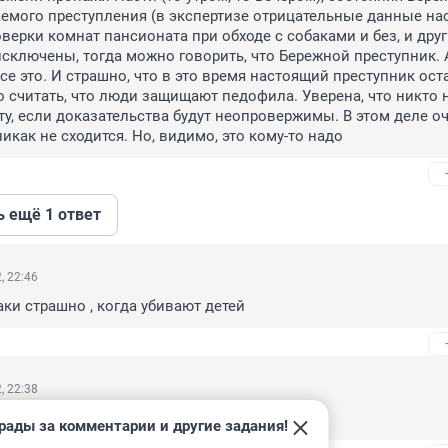
емого преступления (в экспертизе отрицательные данные нас
верки комнат пансионата при обходе с собаками и без, и друг
исключены, тогда можно говорить, что Бережной преступник. А 
е это. И страшно, что в это время настоящий преступник оста
о считать, что люди защищают педофила. Уверена, что никто н
ту, если доказательства будут неопровержимы. В этом деле оч
никак не сходится. Но, видимо, это кому-то надо
ь ещё 1 ответ
, 22:46
аки страшно , когда убивают детей
, 22:38
оится, поэтому и торопятся.
рады за комментарии и другие задания!