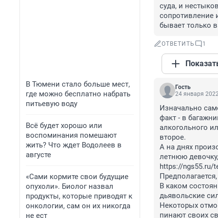
суда, и нестыков
сопротивление и 
бывает только в
ОТВЕТИТЬ
1
Показат
В Тюмени стало больше мест,
Гость
где можно бесплатно набрать
24 января 2022
питьевую воду
Изначально само
факт - в багажни
Всё будет хорошо или
алкогольного ил
воспоминания помешают
второе. 

жить? Что ждет Водолеев в
А на днях произ
августе
летнюю девочку, 
https://ngs55.ru/
Предполагается, 
«Сами кормите свои будущие
В каком состоян
опухоли». Биолог назвал
дьявольские сил
продукты, которые приводят к
Некоторых отмор
онкологии, сам он их никогда
пинают своих св
не ест