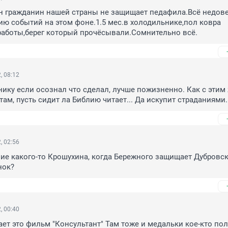
н гражданин нашей страны не защищает педафила.Всё недовер
ию событий на этом фоне.1.5 мес.в холодильнике,пол ковра 
работы,берег который прочёсывали.Сомнительно всё.
, 08:12
ику если осознал что сделал, лучше пожизненно. Как с этим 
там, пусть сидит ла Библию читает... Да искупит страданиями.
, 02:56
ие какого-то Крошухина, когда Бережного защищает Дубровска
нок?
, 00:40
ет это фильм "Консультант" Там тоже и медальки кое-кто пол