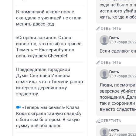
суда не было о 
истинного убийц
В тюменской школе после
жить, когда люб
скандала с ученицей не стали
менять дресс-код
ОТВЕТИТЬ
«Сгорели заживо». Стало
Гость
25 января 2022
известно, кто погиб на трассе
Тюмень — Екатеринбург во
Если сделают сн
вспыхнувшем Chevrolet
ОТВЕТИТЬ
Председатель городской
Гость
Думы Светлана Иванова
25 января 2022
отметила, что в Тюмени растет
Люди, посмотрит
интерес к деревянному
зверское убийс
зодчеству
похищения. Дали 
так и схоронили
«Теперь мы семья!» Клава
вместо следстви
Кока сыграла тайную свадьбу
с богатым блогером. В какую
ОТВЕТИТЬ
сумму всё обошлось
Гость
25 января 2022