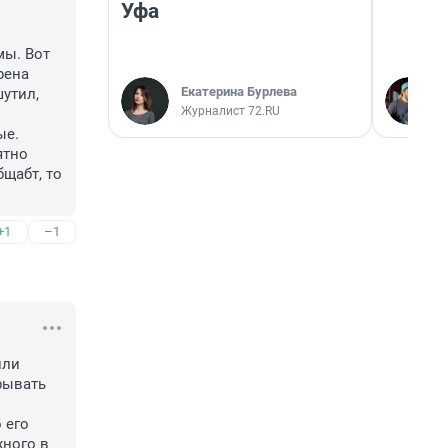
Уфа
ы. Вот 
рена 
Екатерина Бурлева
тил, 
Журналист 72.RU
е. 
тно 
щабт, то 
+1
–1
ли 
ывать 
его 
ного в 