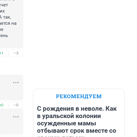
чет 
их 
так, 
ется на 
е 
ень 
+1
–3
РЕКОМЕНДУЕМ
+0
–0
С рождения в неволе. Как
в уральской колонии
осужденные мамы
отбывают срок вместе со