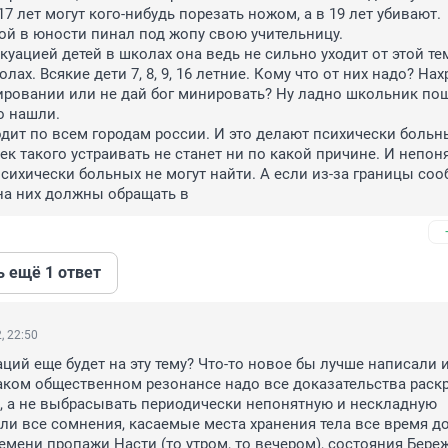
17 лет могут кого-нибудь порезать ножом, а в 19 лет убивают.

й в юности пинал под жопу свою учительницу.

куацией детей в школах она ведь не сильно уходит от этой тем
олах. Всякие дети 7, 8, 9, 16 летние. Кому что от них надо? Нах
ровании или не дай бог минировать? Ну ладно школьник пошу
 нашли. 

одит по всем городам россии. И это делают психически больны
к такого устраивать не станет ни по какой причине. И непоня
психически больных не могут найти. А если из-за границы сооб
на них должны обращать в
ь ещё 1 ответ
, 22:50
ций еще будет на эту тему? Что-то новое бы лучше написали и
аком общественном резонансе надо все доказательства раскр
 а не выбрасывать периодически непонятную и нескладную 
и все сомнения, касаемые места хранения тела все время до 
емени пропажи Насти (то утром, то вечером), состояния Береж