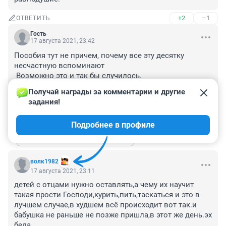
+2
–1
ОТВЕТИТЬ
Гость
17 августа 2021, 23:42
Пособия тут не причем, почему все эту десятку 
несчастную вспоминают

 Возможно это и так бы случилось.

Аборты тоже не в тему. Когда пишите думайте

Получай награды за комментарии и другие 
.
задания!
+1
–2
ОТВЕТИТЬ
1
Подробнее в профиле
Показать ещё 1 ответ
волк1982
17 августа 2021, 23:11
детей с отцами нужно оставлять,а чему их научит 
такая прости Господи,курить,пить,таскаться и это в 
лучшем случае,в худшем всё происходит вот так.и 
бабушка не раньше не позже пришла,в этот же день.эх 
беда...