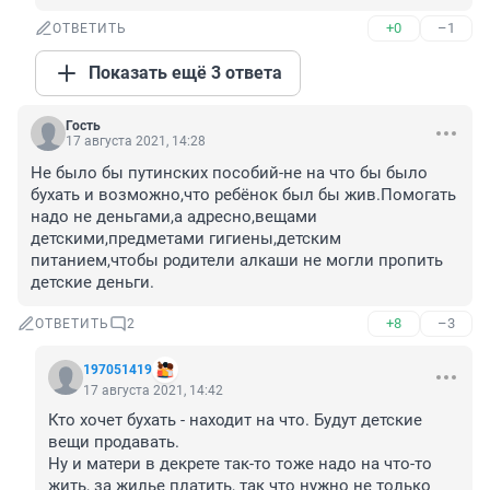
+0
–1
ОТВЕТИТЬ
Показать ещё 3 ответа
Гость
17 августа 2021, 14:28
Не было бы путинских пособий-не на что бы было 
бухать и возможно,что ребёнок был бы жив.Помогать 
надо не деньгами,а адресно,вещами 
детскими,предметами гигиены,детским 
питанием,чтобы родители алкаши не могли пропить 
детские деньги.
+8
–3
ОТВЕТИТЬ
2
197051419
17 августа 2021, 14:42
Кто хочет бухать - находит на что. Будут детские 
вещи продавать.

Ну и матери в декрете так-то тоже надо на что-то 
жить, за жилье платить, так что нужно не только 