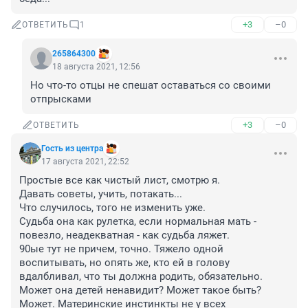
+3
–0
ОТВЕТИТЬ
1
265864300
18 августа 2021, 12:56
Но что-то отцы не спешат оставаться со своими 
отпрысками
+3
–0
ОТВЕТИТЬ
Гость из центра
17 августа 2021, 22:52
Простые все как чистый лист, смотрю я.

Давать советы, учить, потакать...

Что случилось, того не изменить уже.

Судьба она как рулетка, если нормальная мать - 
повезло, неадекватная - как судьба ляжет.

90ые тут не причем, точно. Тяжело одной 
воспитывать, но опять же, кто ей в голову 
вдалбливал, что ты должна родить, обязательно. 
Может она детей ненавидит? Может такое быть? 
Может. Материнские инстинкты не у всех 