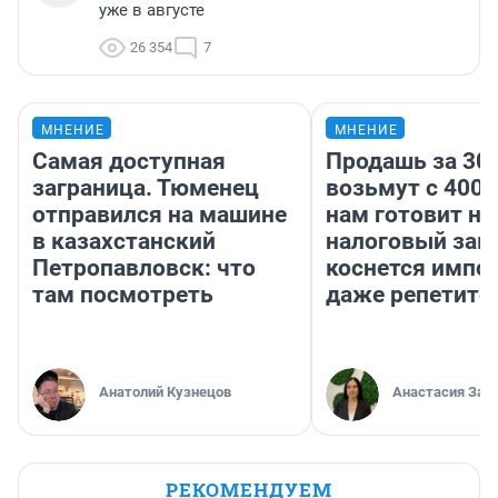
уже в августе
26 354
7
МНЕНИЕ
МНЕНИЕ
Самая доступная
Продашь за 300
заграница. Тюменец
возьмут с 4000
отправился на машине
нам готовит н
в казахстанский
налоговый зако
Петропавловск: что
коснется импор
там посмотреть
даже репетито
Анатолий Кузнецов
Анастасия Зав
РЕКОМЕНДУЕМ