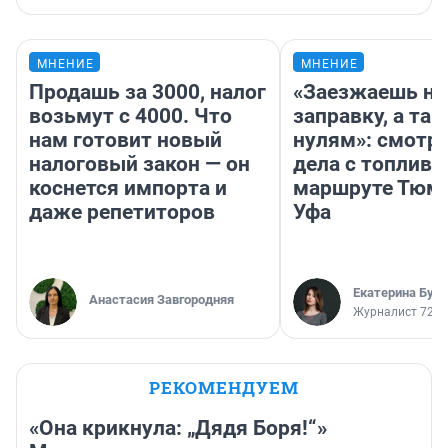
МНЕНИЕ
МНЕНИЕ
Продашь за 3000, налог
«Заезжаешь на
возьмут с 4000. Что
заправку, а там
нам готовит новый
нулям»: смотри
налоговый закон — он
дела с топливо
коснется импорта и
маршруте Тюм
даже репетиторов
Уфа
Екатерина Бур
Анастасия Завгородняя
Журналист 72.R
РЕКОМЕНДУЕМ
«Она крикнула: „Дядя Боря!“»