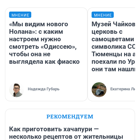
МНЕНИЕ
МНЕНИЕ
«Мы видим нового
Музей Чайковс
Нолана»: с каким
церковь с
настроем нужно
самоцветами и
смотреть «Одиссею»,
символика ССС
чтобы она не
Тюменцы на ав
выглядела как фиаско
поехали по Ура
они там нашли
Надежда Губарь
Екатерина Лит
РЕКОМЕНДУЕМ
Как приготовить хачапури —
несколько рецептов от жительницы