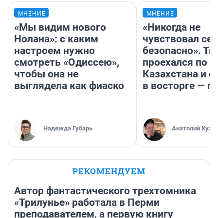
МНЕНИЕ
МНЕНИЕ
«Мы видим нового
«Никогда не
Нолана»: с каким
чувствовал себ
настроем нужно
безопасно». Т
смотреть «Одиссею»,
проехался по 
чтобы она не
Казахстана и о
выглядела как фиаско
в восторге — п
Надежда Губарь
Анатолий Кузн
РЕКОМЕНДУЕМ
Автор фантастического трехтомника
«Трилунье» работала в Перми
преподавателем, а первую книгу