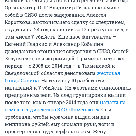
Кобылина. Они действовали в регионе с 2008 года.
Организатор ОПГ Владимир Гилев покончил с
собой в СИЗО после задержания, Алексея
Короткова, заключившего сделку со следствием,
осудили на 24 года колонии за 13 преступлений, в
том числе 7 убийств. Еще двое фигурантов —
Евгений Гладких и Александр Кобылин
дожидаются окончания следствия в СИЗО, Сергей
Зозуля скрылся заграницей. Примерно в тот же
период — с 2008 по 2014 год — в Тюменской и
Свердловской областях действовала
жестокая
банда Савина
. На их счету 10 разбойных
нападений и 7 убийств. Их жертвами становились
предприниматели. На след группировки вышли
после того, как в январе 2014 года они
напали на
семью гендиректора ЗАО «Каменское»
. Они
требовали, чтобы мужчина выдал им два
миллиона рублей, ему сломали руки, ноги и
просверлили грудь перфоратором. Жену