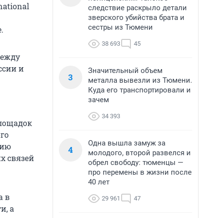
ational
следствие раскрыло детали
зверского убийства брата и
сестры из Тюмени
.
38 693
45
между
ссии и
Значительный объем
3
металла вывезли из Тюмени.
Куда его транспортировали и
зачем
34 393
лощадок
го
Одна вышла замуж за
нию
4
молодого, второй развелся и
х связей
обрел свободу: тюменцы —
про перемены в жизни после
40 лет
а в
29 961
47
и, а