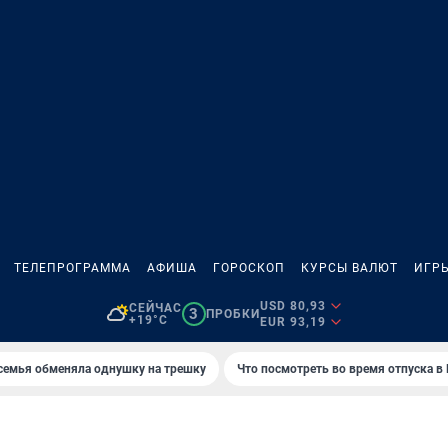
ТЕЛЕПРОГРАММА
АФИША
ГОРОСКОП
КУРСЫ ВАЛЮТ
ИГР
USD 80,93
СЕЙЧАС
3
ПРОБКИ
+19°C
EUR 93,19
семья обменяла однушку на трешку
Что посмотреть во время отпуска в