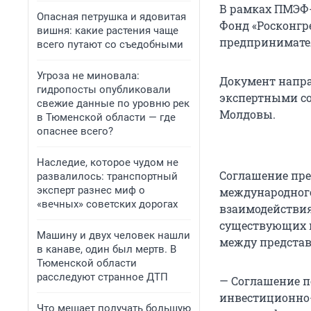
В рамках ПМЭФ-2
Опасная петрушка и ядовитая
Фонд «Росконгр
вишня: какие растения чаще
предпринимател
всего путают со съедобными
Угроза не миновала:
Документ напр
гидропосты опубликовали
экспертными со
свежие данные по уровню рек
Молдовы.
в Тюменской области — где
опаснее всего?
Наследие, которое чудом не
Соглашение пр
развалилось: транспортный
эксперт разнес миф о
международного
«вечных» советских дорогах
взаимодействия
существующих и
Машину и двух человек нашли
между представ
в канаве, один был мертв. В
Тюменской области
расследуют странное ДТП
— Соглашение п
инвестиционно-
Что мешает получать большую