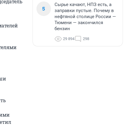
дседатель
Сырье качают, НПЗ есть, а
5
заправки пустые. Почему в
нефтяной столице России —
Тюмени — закончился
мателей
бензин
29 894
298
телями
аши
ать
шими
етил