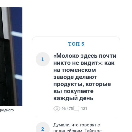
ТОП 5
«Молоко здесь почти
1
никто не видит»: как
на тюменском
заводе делают
продукты, которые
вы покупаете
каждый день
96 475
131
ародного
Думали, что говорят с
2
полицейским. Тайское