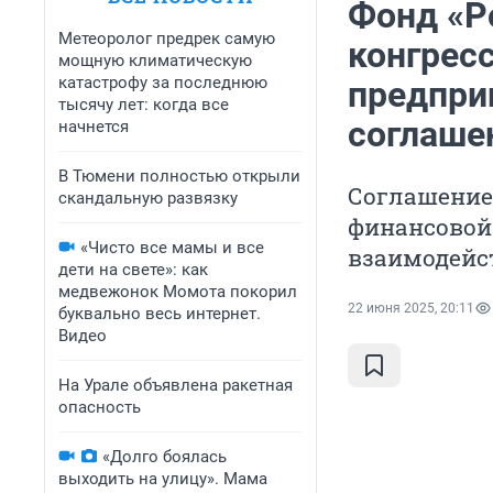
Фонд «Р
Метеоролог предрек самую
конгрес
мощную климатическую
катастрофу за последнюю
предпри
тысячу лет: когда все
соглаше
начнется
В Тюмени полностью открыли
Соглашение
скандальную развязку
финансовой 
«Чисто все мамы и все
взаимодейс
дети на свете»: как
медвежонок Момота покорил
22 июня 2025, 20:11
буквально весь интернет.
Видео
На Урале объявлена ракетная
опасность
«Долго боялась
выходить на улицу». Мама