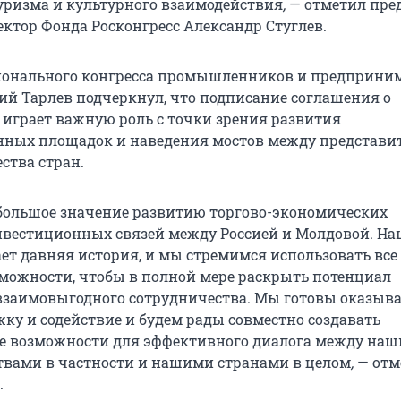
туризма и культурного взаимодействия
,
— отметил пре
ектор Фонда Росконгресс Александр Стуглев.
ионального конгресса промышленников и предприни
ий Тарлев
подчеркнул, что подписание соглашения о
 играет важную роль с точки зрения развития
ных площадок и наведения мостов между представи
ства стран.
ольшое значение развитию торгово-экономических
вестиционных связей между Россией и Молдовой. Н
ет давняя история, и мы стремимся использовать все
ожности, чтобы в полной мере раскрыть потенциал
взаимовыгодного сотрудничества. Мы готовы оказыв
жку и содействие и будем рады совместно создавать
е возможности для эффективного диалога между на
твами в частности и нашими странами в целом
,
— отм
.