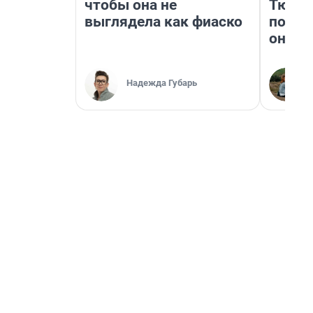
чтобы она не
Тюмен
выглядела как фиаско
поеха
они т
Надежда Губарь