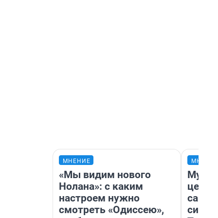
МНЕНИЕ
МНЕНИ
«Мы видим нового
Музей
Нолана»: с каким
церко
настроем нужно
самоц
смотреть «Одиссею»,
симво