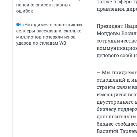
также в сфере 
пенсию: список главных
правления, дир
ошибок
«Находимся в заложниках»:
Президент Нац
селлеры рассказали, сколько
Молдовы Васил
миллионов потеряли из-за
сотрудничестве
ударов по складам WB
коммуникацион
делового сообще
— Мы придаем б
отношений и ин
страны связыва
имеющиеся возм
двустороннего 
бизнесу поддер
дополнительны
бизнес-сообщес
Василий Тарлев