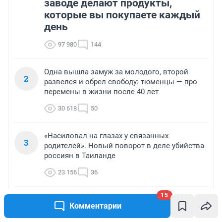
заводе делают продукты,
которые вы покупаете каждый
день
97 980
144
Одна вышла замуж за молодого, второй
2
развелся и обрел свободу: тюменцы — про
перемены в жизни после 40 лет
30 618
50
«Насиловал на глазах у связанных
3
родителей». Новый поворот в деле убийства
россиян в Таиланде
23 156
36
15
«Дисквалификация аттестата о среднем
4
Комментарии
образовании». В стране растет число
стобалльников ЕГЭ — почему это не повод