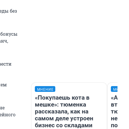
еды без
 бонусы
анч,
вести
шем
МНЕНИЕ
МНЕНИ
«Покупаешь кота в
«Арен
мешке»: тюменка
втрое
не
рассказала, как на
тюмен
мейного
самом деле устроен
нефор
бизнес со складами
почем