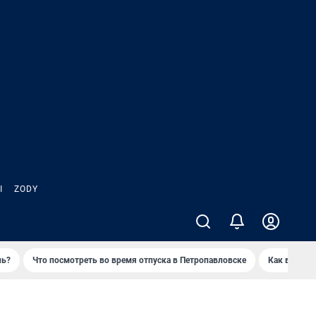
Ы
ZODY
нь?
Что посмотреть во время отпуска в Петропавловске
Как выжива