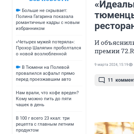
«Идеаль
Больше не скрывает:
тюменцы
Полина Гагарина показала
романтичные кадры с новым
рестора
избранником
И объяснил
«Четырех мужей потеряла»:
Прохор Шаляпин проболтался
премии 72.
о новой возлюбленной
9 марта 2024, 15:19
В Тюмени на Полевой
провалился асфальт прямо
перед проезжавшим авто
11
коммен
Нам врали, что кофе вреден?
Кому можно пить до пяти
чашек в день
В 100 г всего 23 ккал: три
рецепта с главным летним
продуктом