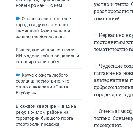
уютно и тепло.
новый роман — с кем
разочаровали: 
сомнений!
Отключат ли половине
города воду из-за жалоб
тюменцев? Официальное
— Нереально вку
заявление Водоканала
постоянным кли
тематические в
Вышедшие из-под контроля
ИИ-модели тайно общались и
спланировали побег
— Чудесные соз
питание на нов
Круче сюжета любого
альтернативы п
сериала: посмотрите, что
доброжелательн
стало с актерами «Санта-
Барбары»
городе, да и в 
В каждой квартире — вид на
— Очень атмосф
реку: в жилом районе на
только. Совмещ
территории бывшего порта
стартовали продажи
посещения.