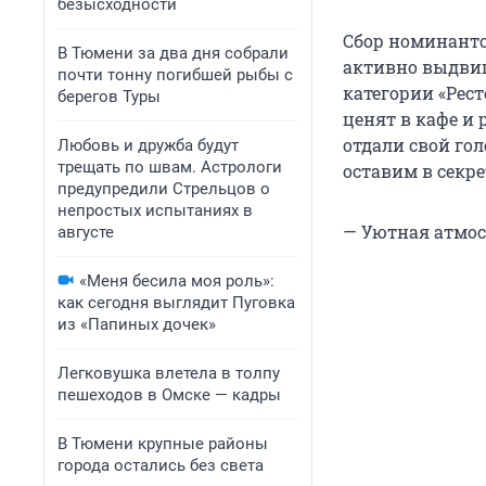
безысходности
Сбор номинант
В Тюмени за два дня собрали
активно выдвиг
почти тонну погибшей рыбы с
категории «Рес
берегов Туры
ценят в кафе и 
отдали свой го
Любовь и дружба будут
трещать по швам. Астрологи
оставим в секрет
предупредили Стрельцов о
непростых испытаниях в
— Уютная атмос
августе
«Меня бесила моя роль»:
как сегодня выглядит Пуговка
из «Папиных дочек»
Легковушка влетела в толпу
пешеходов в Омске — кадры
В Тюмени крупные районы
города остались без света