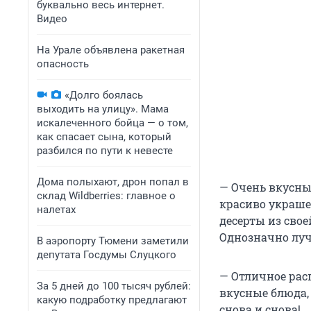
буквально весь интернет.
Видео
На Урале объявлена ракетная
опасность
«Долго боялась
выходить на улицу». Мама
искалеченного бойца — о том,
как спасает сына, который
разбился по пути к невесте
Дома полыхают, дрон попал в
— Очень вкусные
склад Wildberries: главное о
красиво украше
налетах
десерты из свое
Однозначно луч
В аэропорту Тюмени заметили
депутата Госдумы Слуцкого
— Отличное рас
За 5 дней до 100 тысяч рублей:
вкусные блюда,
какую подработку предлагают
снова и снова!