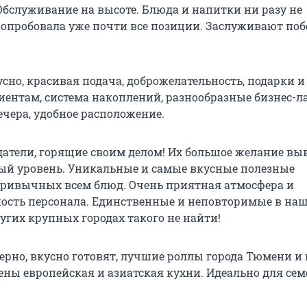
 Обслуживание на высоте. Блюда и напитки ни разу не
попробовала уже почти все позиции. Заслуживают поб
сно, красивая подача, доброжелательность, подарки и
ентам, система накоплений, разнообразные бизнес-л
ечера, удобное расположение.
датели, горящие своим делом! Их большое желание вы
ый уровень. Уникальные и самые вкусные полезные
ривычных всем блюд. Очень приятная атмосфера и
ость персонала. Единственные и неповторимые в на
других крупных городах такого не найти!
ерно, вкусно готовят, лучшие роллы города Тюмени и 
ены европейская и азиатская кухни. Идеально для се