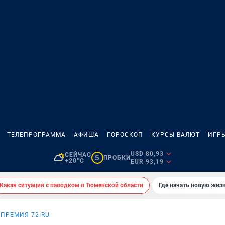
ТЕЛЕПРОГРАММА
АФИША
ГОРОСКОП
КУРСЫ ВАЛЮТ
ИГР
USD 80,93
СЕЙЧАС
5
ПРОБКИ
+20°C
EUR 93,19
Какая ситуация с паводком в Тюменской области
Где начать новую жиз
ПРЕМИЯ 72.RU