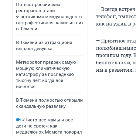
Пятьсот российских
— Всегда встре
ресторанов стали
телефон, вынест
участниками международного
гастрофестиваля: какие из них
как на ужин в р
в Тюмени
— Приятное отк
В Тюмени из аттракциона
полюбившимися 
выпала девушка
прошлом году. В
бизнес-ланчи, в
Метеоролог предрек самую
мощную климатическую
им в развитии,
катастрофу за последнюю
тысячу лет: когда всё
начнется
В Тюмени полностью открыли
скандальную развязку
«Чисто все мамы и все
дети на свете»: как
медвежонок Момота покорил