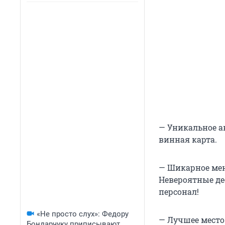
— Уникальное а
винная карта.
— Шикарное мен
Невероятные де
персонал!
«Не просто слух»: Федору
— Лучшее место 
Бондарчуку приписывают