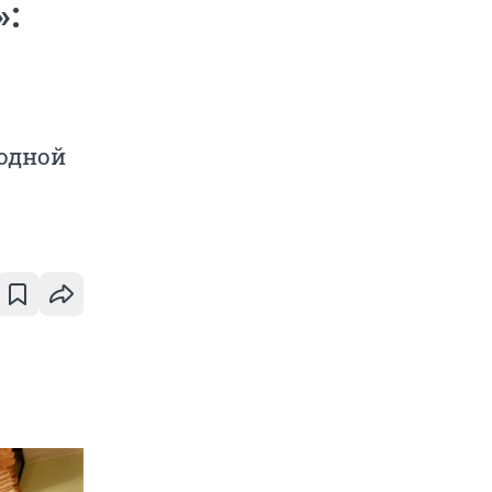
»:
одной