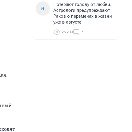
Потеряют голову от любви.
5
Астрологи предупреждают
Раков о переменах в жизни
уже в августе
26 209
7
ная
ливый
оходят