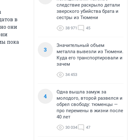
следствие раскрыло детали
зверского убийства брата и
ы
сестры из Тюмени
атов в
нно они
38 971
45
они
мы пока
Значительный объем
3
металла вывезли из Тюмени.
Куда его транспортировали и
зачем
34 453
Одна вышла замуж за
4
молодого, второй развелся и
обрел свободу: тюменцы —
про перемены в жизни после
40 лет
30 034
47