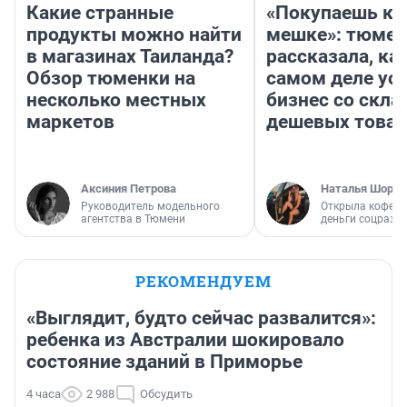
Какие странные
«Покупаешь ко
продукты можно найти
мешке»: тюмен
в магазинах Таиланда?
рассказала, как
Обзор тюменки на
самом деле ус
несколько местных
бизнес со скл
маркетов
дешевых това
Аксиния Петрова
Наталья Шорох
Руководитель модельного
Открыла кофейн
агентства в Тюмени
деньги соцразв
РЕКОМЕНДУЕМ
«Выглядит, будто сейчас развалится»:
ребенка из Австралии шокировало
состояние зданий в Приморье
4 часа
2 988
Обсудить