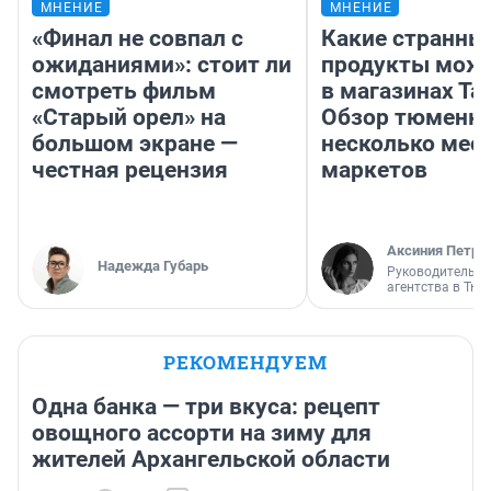
МНЕНИЕ
МНЕНИЕ
«Финал не совпал с
Какие странны
ожиданиями»: стоит ли
продукты можн
смотреть фильм
в магазинах Та
«Старый орел» на
Обзор тюменки
большом экране —
несколько мес
честная рецензия
маркетов
Аксиния Петро
Надежда Губарь
Руководитель м
агентства в Тю
РЕКОМЕНДУЕМ
Одна банка — три вкуса: рецепт
овощного ассорти на зиму для
жителей Архангельской области