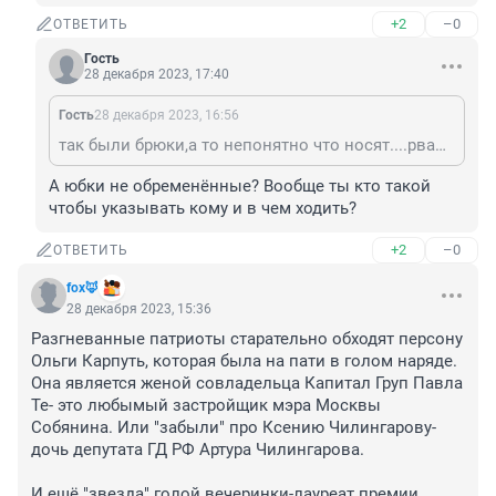
+2
–0
ОТВЕТИТЬ
Гость
28 декабря 2023, 17:40
Гость
28 декабря 2023, 16:56
так были брюки,а то непонятно что носят....рванье одно широченное и внизу все обремканное
А юбки не обременённые? Вообще ты кто такой 
чтобы указывать кому и в чем ходить?
+2
–0
ОТВЕТИТЬ
fox🦊
28 декабря 2023, 15:36
Разгневанные патриоты старательно обходят персону 
Ольги Карпуть, которая была на пати в голом наряде. 
Она является женой совладельца Капитал Груп Павла 
Те- это любымый застройщик мэра Москвы 
Собянина. Или "забыли" про Ксению Чилингарову-
дочь депутата ГД РФ Артура Чилингарова.

И ещё "звезда" голой вечеринки-лауреат премии 