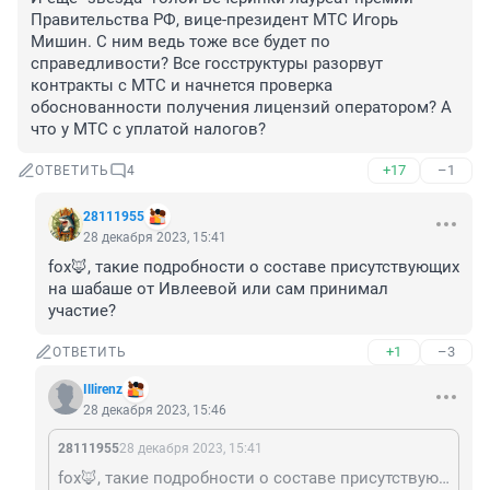
Правительства РФ, вице-президент МТС Игорь 
Мишин. С ним ведь тоже все будет по 
справедливости? Все госструктуры разорвут 
контракты с МТС и начнется проверка 
обоснованности получения лицензий оператором? А 
что у МТС с уплатой налогов?
+17
–1
ОТВЕТИТЬ
4
28111955
28 декабря 2023, 15:41
fox🦊, такие подробности о составе присутствующих 
на шабаше от Ивлеевой или сам принимал 
участие?
+1
–3
ОТВЕТИТЬ
Illirenz
28 декабря 2023, 15:46
28111955
28 декабря 2023, 15:41
fox🦊, такие подробности о составе присутствующих на шабаше от Ивлеевой или сам принимал участие?