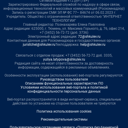
Сетевое издание «72.ру» (18+)
Зарегистрировано Федеральной службой по надзору в сфере связи,
информационных технологий и массовых коммуникаций (Роскомнадзор)
Запись о регистрации СМИ ЭЛ № ФС 77– 84674 от 06.02.2023 г.
Учредитель: Общество с ограниченной ответственностью "ИНТЕРНЕТ
ТЕХНОЛОГИИ"
Главный редактор: Познахарева Елена Павловна
Адрес редакции: 625000, г. Тюмень, ул. Максима Горького, д. 76, офис 214,
+7 (3452) 56-72-72 (доб. 3736)
Электронный адрес редакции:
72@shkulev.ru
Контактные данные для Роскомнадзора и государственных органов:
juristchel@shkulev.ru
Техподдержка:
help@shkulev.ru
Связаться с отделом продаж: +7 (3452) 56-72-72 доб. 3335,
yuliya.latypova@shkulev.ru
Редакция сайта не несет ответственности за достоверность
информации, содержащейся в рекламных объявлениях.
Особенности эксплуатации (использования) веб-портала регулируются:
Руководством пользователя
Описанием функциональных характеристик ПО
Условиями использования веб-портала и политикой
конфиденциальности персональных данных
Веб-портал распространяется в виде интернет-сервиса, специальные
действия по установке на стороне пользователя не требуются
Политика использования cookies
Рекомендательные системы
Пользовательское соглашение сервиса «Подписка без баннерной