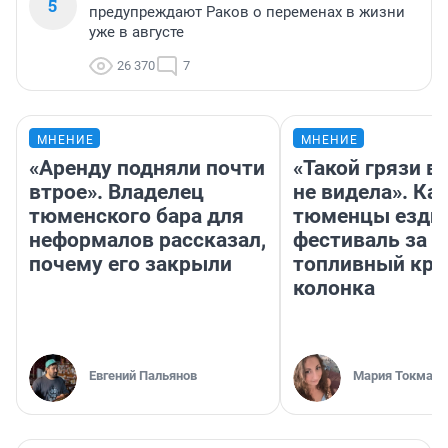
5
предупреждают Раков о переменах в жизни
уже в августе
26 370
7
МНЕНИЕ
МНЕНИЕ
«Аренду подняли почти
«Такой грязи в
втрое». Владелец
не видела». Ка
тюменского бара для
тюменцы ездил
неформалов рассказал,
фестиваль за 9
почему его закрыли
топливный кри
колонка
Евгений Пальянов
Мария Токмако