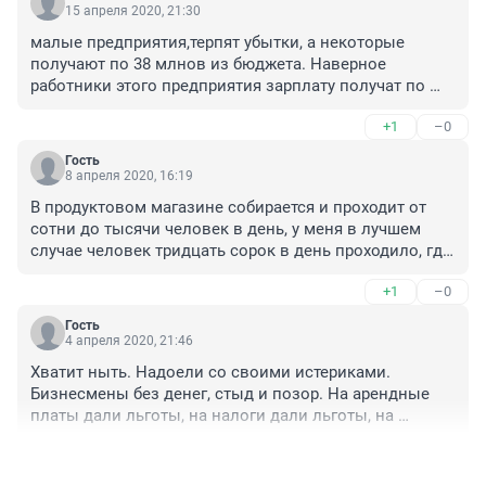
15 апреля 2020, 21:30
малые предприятия,терпят убытки, а некоторые 
получают по 38 млнов из бюджета. Наверное 
работники этого предприятия зарплату получат по 
100тыс. рублей, а если учесть,что,согласно 
+1
–0
официальных источников там среднесписочная 
численность-7 человек работающих, то считайте сами 
Гость
сколько руководитель получит.
8 апреля 2020, 16:19
В продуктовом магазине собирается и проходит от 
сотни до тысячи человек в день, у меня в лучшем 
случае человек тридцать сорок в день проходило, где 
зараза быстрее распространяется? ответ очевиден в 
+1
–0
том же продуктовом магазине, однако им же и 
выделили помощь от государства, а нас ИПешников 
Гость
просто кинули, хотя государство от ИПешников 
4 апреля 2020, 21:46
получает самую большую долю налогов и ТЦ живут 
Хватит ныть. Надоели со своими истериками. 
за счёт нас. Мозгов у тех кто принимает 
Бизнесмены без денег, стыд и позор. На арендные 
антиэкономические, а в данном случае и 
платы дали льготы, на налоги дали льготы, на 
антисанитарные и антикарантинные меры вообще 
кредиты дали льготы. Если не умеете читать новые 
нет, там просто пусто, дырка для еды и всё и они 
+1
–1
Законодательные акты, так это ВАША ГОЛОВНАЯ 
никогда не имели своё дело а только всегда 
БОЛЬ.
