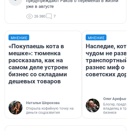
предупреждают Раков о переменах в жизни
уже в августе
26 380
7
МНЕНИЕ
МНЕНИЕ
«Покупаешь кота в
Наследие, кото
мешке»: тюменка
чудом не разва
рассказала, как на
транспортный 
самом деле устроен
разнес миф о 
бизнес со складами
советских доро
дешевых товаров
Олег Арефьев
Наталья Шорохова
Блогер, предпри
Открыла кофейную точку на
владелец в тра
деньги соцразвития
бизнесе