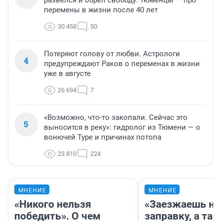
развелся и обрел свободу: тюменцы — про
перемены в жизни после 40 лет
30 458
50
Потеряют голову от любви. Астрологи
4
предупреждают Раков о переменах в жизни
уже в августе
26 694
7
«Возможно, что-то закопали. Сейчас это
5
выносится в реку»: гидролог из Тюмени — о
вонючей Туре и причинах потопа
23 810
224
МНЕНИЕ
МНЕНИЕ
«Никого нельзя
«Заезжаешь на
победить». О чем
заправку, а там