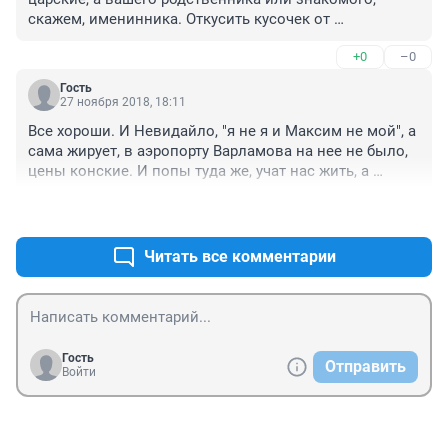
скажем, именинника. Откусить кусочек от 
изображения или даже взять себе на тарелку мне 
+0
–0
было бы дико. Даже если бы личность была 
неприятна В качестве сувенира изделие из теста 
Гость
иметь можно разве что для привлечения тараканов.

27 ноября 2018, 18:11
Но я поняла так, что портретики не являются 
Все хороши. И Невидайло, "я не я и Максим не мой", а 
кондитерским продуктом, а напечатаны на бумаге как 
сама жирует, в аэропорту Варламова на нее не было, 
этикетка. Это несколько меняет дело.

цены конские. И попы туда же, учат нас жить, а 
 И да, уверенности в том, что шоколадное яйцо с 
действующий патриарх всея Руси - "барыга", водкой 
чьим угодно портретом не будет съедено, у меня нет. 
+0
–0
торговавший. Производство тюменское развалено 
Уверена в обратном.

чуть не до основанья, а они тут пирожные обсуждают. 
Опять важнее жратвы ничего нет.
Читать все комментарии
Бюстики Ленина из шоколада тоже встречала. Тоже 
глупость. Я вот люблю поэта Блока и бюстик имею 
металлический. Чего и всем желаю.
Гость
Отправить
Войти