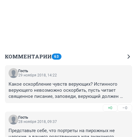
КОММЕНТАРИИ
63
Гость
29 ноября 2018, 14:22
Какое оскорбление чувств верующих? Истинного 
верующего невозможно оскорбить, пусть читает 
священное писание, заповеди, верующий должен 
терпеть даже открытые оскорбления, так и написано, 
+0
–0
потому что Иисус терпел, зачтется им.
Гость
28 ноября 2018, 09:37
Представьте себе, что портреты на пирожных не 
царские, а вашего родственника или знакомого, 