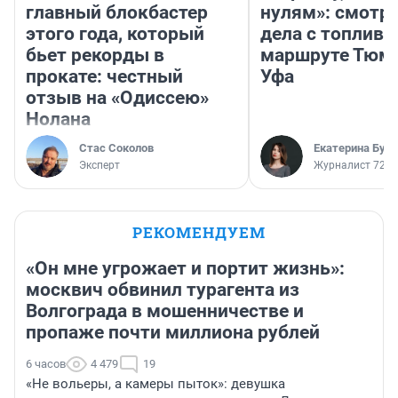
главный блокбастер
нулям»: смотри
этого года, который
дела с топливо
бьет рекорды в
маршруте Тюм
прокате: честный
Уфа
отзыв на «Одиссею»
Нолана
Стас Соколов
Екатерина Бур
Эксперт
Журналист 72.R
РЕКОМЕНДУЕМ
«Он мне угрожает и портит жизнь»:
москвич обвинил турагента из
Волгограда в мошенничестве и
пропаже почти миллиона рублей
6 часов
4 479
19
«Не вольеры, а камеры пыток»: девушка