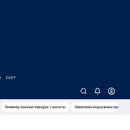
Ы
ZODY
Тюменец показал паводок с высоты
Заявление водоканала про запа