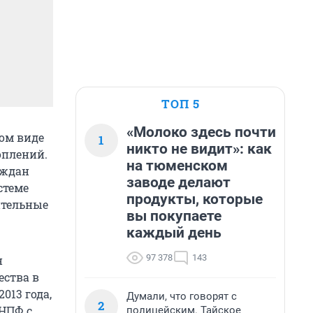
ТОП 5
«Молоко здесь почти
ом виде
1
никто не видит»: как
оплений.
на тюменском
аждан
заводе делают
стеме
продукты, которые
ительные
вы покупаете
каждый день
97 378
143
н
ества в
013 года,
Думали, что говорят с
2
 НПФ с
полицейским. Тайское