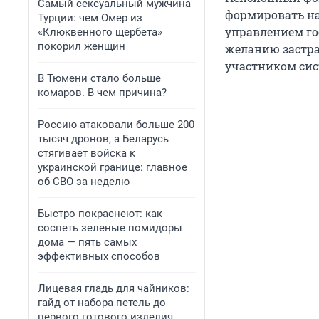
Самый сексуальный мужчина
формировать на
Турции: чем Омер из
управлением го
«Клюквенного щербета»
покорил женщин
желанию застра
участником си
В Тюмени стало больше
комаров. В чем причина?
Россию атаковали больше 200
тысяч дронов, а Беларусь
стягивает войска к
украинской границе: главное
об СВО за неделю
Быстро покраснеют: как
соспеть зеленые помидоры
дома — пять самых
эффективных способов
Лицевая гладь для чайников:
гайд от набора петель до
первого готового изделия