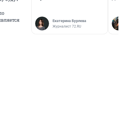
по
является
Екатерина Бурлева
Журналист 72.RU