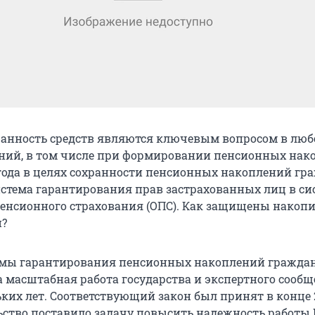
ранность средств являются ключевым вопросом в люб
ий, в том числе при формировании пенсионных нак
5 года в целях сохранности пенсионных накоплений гр
истема гарантирования прав застрахованных лиц в си
пенсионного страхования (ОПС). Как защищены накоп
н?
емы гарантирования пенсионных накоплений гражда
 масштабная работа государства и экспертного сообщ
ких лет. Соответствующий закон был принят в конце 2
ьство поставило задачу повысить надежность работы