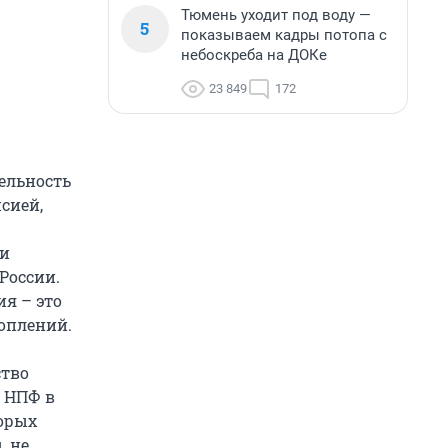
Тюмень уходит под воду —
5
показываем кадры потопа с
небоскреба на ДОКе
23 849
172
ельность
сией,
 и
России.
я – это
оплений.
ство
 НПФ в
торых
, не