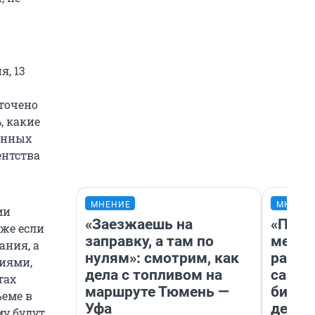
я, 13
точено
, какие
онных
нтства
МНЕНИЕ
МНЕНИ
ми
«Заезжаешь на
«Поку
аже если
заправку, а там по
мешке
ания, а
нулям»: смотрим, как
расска
иями,
дела с топливом на
самом
тах
маршруте Тюмень —
бизне
ъеме в
Уфа
дешев
у будут