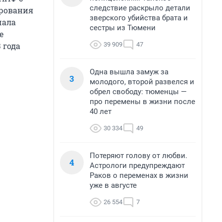
следствие раскрыло детали
ирования
зверского убийства брата и
чала
сестры из Тюмени
е
39 909
47
 года
Одна вышла замуж за
3
молодого, второй развелся и
обрел свободу: тюменцы —
про перемены в жизни после
40 лет
30 334
49
Потеряют голову от любви.
4
Астрологи предупреждают
Раков о переменах в жизни
уже в августе
26 554
7