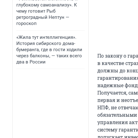
глубокому самоанализу». К
чему готовит Рыб
ретроградный Нептун —
гороскоп
«Жила тут интеллигенция».
История сибирского дома-
бумеранга, где в гости ходили
По закону о га
через балконы, — таких всего
два в России
в качестве стр
должны до конц
гарантирования
надежные фонды
Получается, са
первая и неотъ
НПФ, не отвеча
обязательными
управления акт
систему гарант
допускает инве