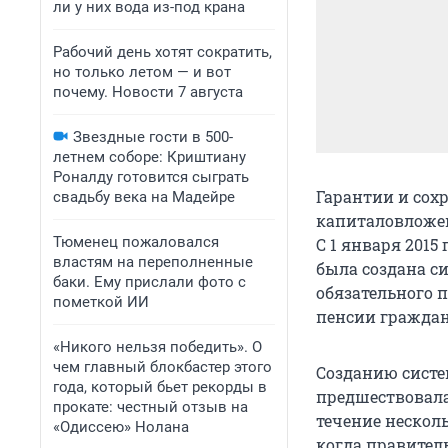
ли у них вода из-под крана
Рабочий день хотят сократить,
но только летом — и вот
почему. Новости 7 августа
Звездные гости в 500-
летнем соборе: Криштиану
Роналду готовится сыграть
Гарантии и сох
свадьбу века на Мадейре
капиталовложен
Тюменец пожаловался
С 1 января 201
властям на переполненные
была создана с
баки. Ему прислали фото с
обязательного 
пометкой ИИ
пенсии гражда
«Никого нельзя победить». О
чем главный блокбастер этого
Созданию сист
года, который бьет рекорды в
предшествовала
прокате: честный отзыв на
течение несколь
«Одиссею» Нолана
когда правител