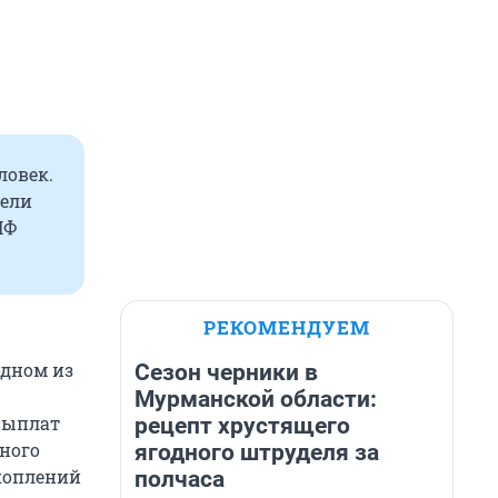
ловек.
вели
ПФ
РЕКОМЕНДУЕМ
одном из
Сезон черники в
Мурманской области:
выплат
рецепт хрустящего
ного
ягодного штруделя за
коплений
полчаса