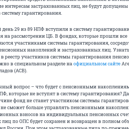
е интересам застрахованных лиц, не будут допущены
 систему гарантирования.
день 29 из 89 НПФ вступили в систему гарантировани
ся на рассмотрении ЦБ. В фондах, которые прошли все
яются участниками системы гарантирования, сосредо
 пенсионных накоплений и застрахованных лиц. Узнать
в реестр участников системы гарантирования пенси
жно в специальном разделе на
официальном сайте
Аге
адов (АСВ).
чный вопрос – что будет с пенсионными накопления
НПФ, которые не вступят в систему гарантирования? Д
ичине фонд не станет участником системы гарантиров
, не сможет больше управлять пенсионными накоплен
сионных взносов на индивидуальных пенсионных сче
 лиц по ОПС будет сохранен и возвращен в полном об
д России. При этом застрахованные лица по-прежнем