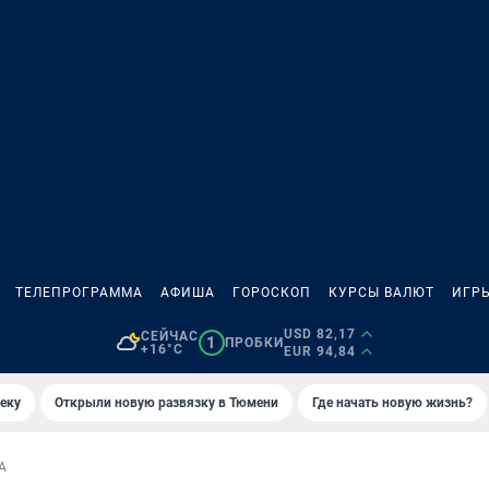
ТЕЛЕПРОГРАММА
АФИША
ГОРОСКОП
КУРСЫ ВАЛЮТ
ИГР
USD 82,17
СЕЙЧАС
1
ПРОБКИ
+16°C
EUR 94,84
еку
Открыли новую развязку в Тюмени
Где начать новую жизнь?
А