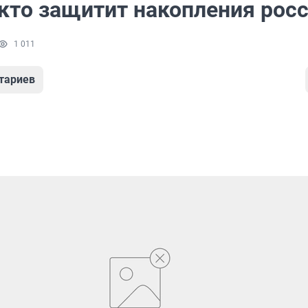
 кто защитит накопления рос
1 011
тариев