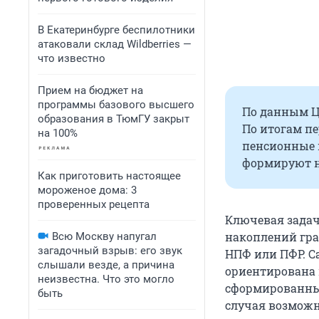
В Екатеринбурге беспилотники
атаковали склад Wildberries —
что известно
Прием на бюджет на
программы базового высшего
По данным ЦБ
образования в ТюмГУ закрыт
По итогам пе
на 100%
пенсионные 
формируют н
Как приготовить настоящее
мороженое дома: 3
проверенных рецепта
Ключевая задач
накоплений гра
Всю Москву напугал
загадочный взрыв: его звук
НПФ или ПФР. С
слышали везде, а причина
ориентирована 
неизвестна. Что это могло
сформированны
быть
случая возмож