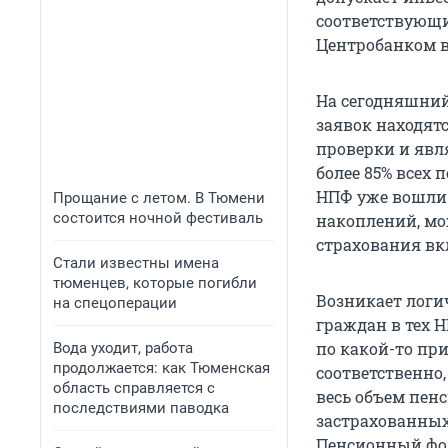
соответствующи
Центробанком в
На сегодняшний 
заявок находят
проверки и явл
более 85% всех
НПФ уже вошли 
Прощание с летом. В Тюмени
состоится ночной фестиваль
накоплений, мо
страхования вкл
Стали известны имена
тюменцев, которые погибли
Возникает логи
на спецоперации
граждан в тех 
по какой-то пр
Вода уходит, работа
продолжается: как Тюменская
соответственно
область справляется с
весь объем пен
последствиями паводка
застрахованных
Пенсионный фон