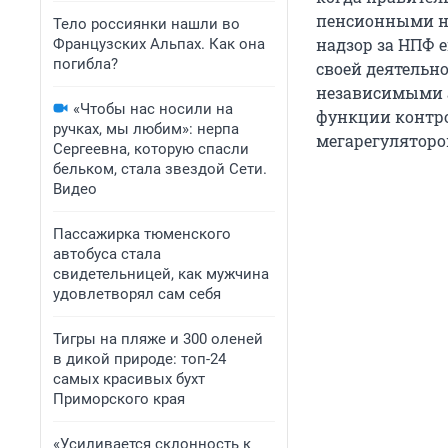
пенсионными н
Тело россиянки нашли во
надзор за НПФ е
Французских Альпах. Как она
погибла?
своей деятельн
независимыми а
«Чтобы нас носили на
функции контро
ручках, мы любим»: нерпа
мегарегуляторо
Сергеевна, которую спасли
бельком, стала звездой Сети.
Видео
Пассажирка тюменского
автобуса стала
свидетельницей, как мужчина
удовлетворял сам себя
Тигры на пляже и 300 оленей
в дикой природе: топ-24
самых красивых бухт
Приморского края
«Усиливается склонность к