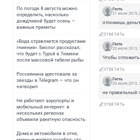
По погоде 8 августа можно
Гость
21 июля 2015, 
определить, насколько
дождливой будет осень —
отложишь деньг
важные приметы
ОТВЕТИТЬ
«Вода отравляется продуктами
Гость
гниения». Биолог рассказал,
20 июля 2015, 
что будет с Турой в Тюмени
Чтобы отложить? 
после массовой гибели рыбы
ОТВЕТИТЬ
Россиянина арестовали за
Гость
звезды в Telegram — что он
20 июля 2015, 
натворил
не правильный з
Не работают аэропорты и
ОТВЕТИТЬ
мобильный интернет: в
нескольких регионах
объявили ракетную опасность
Дома и автомобили в огне,
мирные жители погибли: что