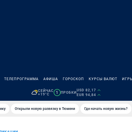
ТЕЛЕПРОГРАММА
АФИША
ГОРОСКОП
КУРСЫ ВАЛЮТ
ИГР
USD 82,17
СЕЙЧАС
1
ПРОБКИ
+19°C
EUR 94,84
еку
Открыли новую развязку в Тюмени
Где начать новую жизнь?