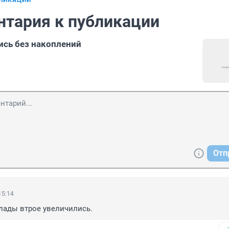
БЛИКАЦИИ
нтария к публикации
ись без накоплений
Отп
15:14
лады втрое увеличились.