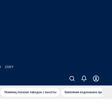
Ы
ZODY
Тюменец показал паводок с высоты
Заявление водоканала про запа