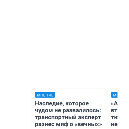
МНЕНИЕ
МНЕНИ
Наследие, которое
«Арен
чудом не развалилось:
втрое
транспортный эксперт
тюмен
разнес миф о «вечных»
нефор