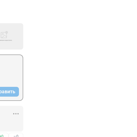
равить
+0
–0