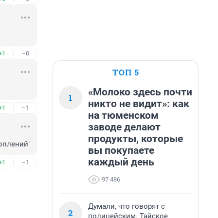
+1
–0
ТОП 5
«Молоко здесь почти
1
никто не видит»: как
+1
–1
на тюменском
заводе делают
продукты, которые
оплений"
вы покупаете
каждый день
+1
–1
97 486
Думали, что говорят с
2
полицейским. Тайское