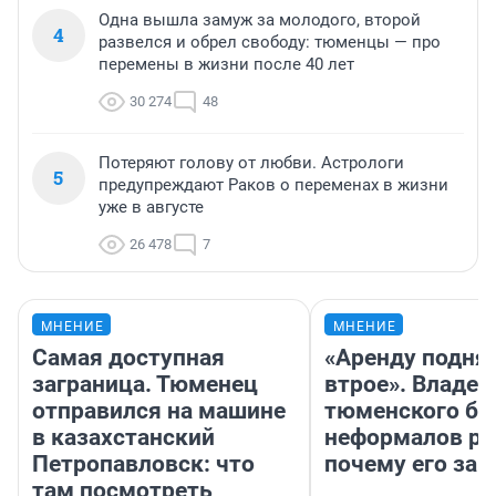
Одна вышла замуж за молодого, второй
4
развелся и обрел свободу: тюменцы — про
перемены в жизни после 40 лет
30 274
48
Потеряют голову от любви. Астрологи
5
предупреждают Раков о переменах в жизни
уже в августе
26 478
7
МНЕНИЕ
МНЕНИЕ
Самая доступная
«Аренду подня
заграница. Тюменец
втрое». Владел
отправился на машине
тюменского ба
в казахстанский
неформалов ра
Петропавловск: что
почему его за
там посмотреть