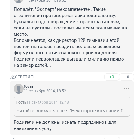
11 сентября 2014, 18:52
Попадёт. "Эксперт" некомпетентен. Такие 
ограничения противоречат законодательству. 
Буквально одно обращение к правохранителям, 
если не пустили - поставит им всем понимание на 
место.

Вспоминается, как директор 12й гимназии этой 
весной пыталась насадить волевым решением 
форму одного нахичеванского производителя... 
Родители первоклашек вызвали милицию прямо 
на замер детей...
+0
–0
ОТВЕТИТЬ
Гость
11 сентября 2014, 18:52
Гость
11 сентября 2014, 12:48
Читайте внимательнее: "Некоторые компании берут на себя и затраты, связанные с выпуском школьных карт". Следовательно, можно найти подрядчика, который предоставляет карты бесплатно
Родители не должны искать подрядчиков для 
навязанных услуг.