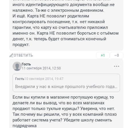
иного идентифицирующего документа вообще не 
налажено. Та-же с электронным дневником.

И ещё. Карта НЕ позволит родителям 
контролировать посещение, т.к. нет никакой 
гарантии, что карту ко считывателю приложил 
именно он. Карта НЕ позволит бороться с отъёмом 
денег, т.к. теперь будет отниматься конечный 
продукт.
+1
–0
ОТВЕТИТЬ
Гость
11 сентября 2014, 12:50
Гость
10 сентября 2014, 19:47
Внедрили у нас в конце прошлого учебного года. Посмотрел логи: дитё за месяц раз пять не пришло в школу, но ушло оттуда. И с десяток случаев прихода, но отсутствия ухода. При этом точно знаю, что ни одного пропуска у неё не было. Косячит система. Использование как карты оплаты или иного идентифицирующего документа вообще не налажено. Та-же с электронным дневником. И ещё. Карта НЕ позволит родителям контролировать посещение, т.к. нет никакой гарантии, что карту ко считывателю приложил именно он. Карта НЕ позволит бороться с отъёмом денег, т.к. теперь будет отниматься конечный продукт.
Если вы купили в магазине протухшую курицу, то 
делаете ли вы вывод, что во всех магазинах 
продают только тухлые курицы? Уверена, что нет. 
Так почему вы решили, что у всех компаний плохо 
работает система учета? Убедите школу сменить 
подрядчика