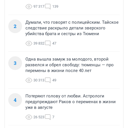
97 317
139
Думали, что говорят с полицейским. Тайское
2
следствие раскрыло детали зверского
убийства брата и сестры из Тюмени
39 832
47
Одна вышла замуж за молодого, второй
3
развелся и обрел свободу: тюменцы — про
перемены в жизни после 40 лет
30 313
49
Потеряют голову от любви. Астрологи
4
предупреждают Раков о переменах в жизни
уже в августе
26 523
7