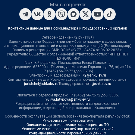
Мы в соцсетях
Контактные данные для Роскомнадзора и государственных органов
Сетевое издание «72.ру» (18+)
Зарегистрировано Федеральной службой по надзору в сфере связи,
информационных технологий и массовых коммуникаций (Роскомнадзор)
Запись о регистрации СМИ ЭЛ № ФС 77– 84674 от 06.02.2023 г.
Учредитель: Общество с ограниченной ответственностью "ИНТЕРНЕТ
ТЕХНОЛОГИИ"
Главный редактор: Познахарева Елена Павловна
Адрес редакции: 625000, г. Тюмень, ул. Максима Горького, д. 76, офис 214,
+7 (3452) 56-72-72 (доб. 3736)
Электронный адрес редакции:
72@shkulev.ru
Контактные данные для Роскомнадзора и государственных органов:
juristchel@shkulev.ru
Техподдержка:
help@shkulev.ru
Связаться с отделом продаж: +7 (3452) 56-72-72 доб. 3335,
yuliya.latypova@shkulev.ru
Редакция сайта не несет ответственности за достоверность
информации, содержащейся в рекламных объявлениях.
Особенности эксплуатации (использования) веб-портала регулируются:
Руководством пользователя
Описанием функциональных характеристик ПО
Условиями использования веб-портала и политикой
конфиденциальности персональных данных