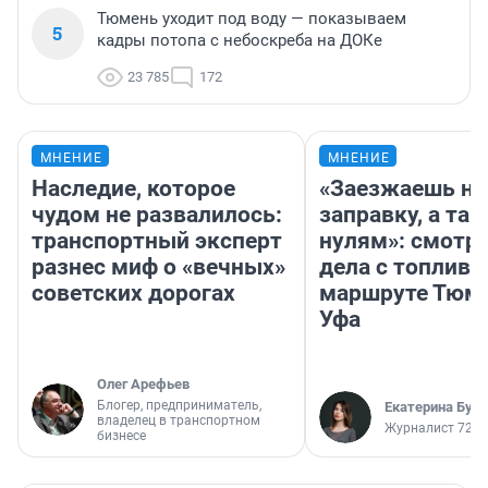
Тюмень уходит под воду — показываем
5
кадры потопа с небоскреба на ДОКе
23 785
172
МНЕНИЕ
МНЕНИЕ
Наследие, которое
«Заезжаешь на
чудом не развалилось:
заправку, а там
транспортный эксперт
нулям»: смотри
разнес миф о «вечных»
дела с топливо
советских дорогах
маршруте Тюм
Уфа
Олег Арефьев
Блогер, предприниматель,
Екатерина Бур
владелец в транспортном
Журналист 72.R
бизнесе