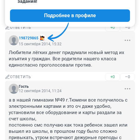
задания!
У нас и не спрашивали согласия, вручили карту и 
будьте здоровы. Именно лобирование интересов 
Подробнее в профиле
банка, а противопожарная безопасность ....
+0
–0
ОТВЕТИТЬ
198729865
15 сентября 2014, 15:32
Любители лёгких денег придумали новый метод их 
изъятия у граждан. Все родители нашего класса 
единогласно проголосовали против.
+0
–0
ОТВЕТИТЬ
Гость
12 сентября 2014, 11:24
а в нашей гимназии №49 г.Тюмени все получилось с 
электронными картами и это оч даже удобно, 
установили все оборудование и карты раздали за 
счет школы, 

постоянно смс получаю как тока ребенок зашел или 
вышел из школы, в прошлом году было сложно 
привыкать, утром встречают дежурные преподы с 