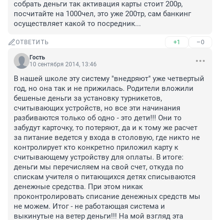
собрать деньги так активация карты стоит 200р, 
посчитайте на 1000чел, это уже 200тр, сам банкинг 
осуществляет какой то посредник...
+1
–0
ОТВЕТИТЬ
Гость
10 сентября 2014, 13:46
В нашей школе эту систему "внедряют" уже четвертый 
год, но она так и не прижилась. Родители вложили 
бешеные деньги за установку турникетов, 
считывающих устройств, но все эти начинания 
разбиваются только об одно - это дети!!! Они то 
забудут карточку, то потеряют, да и к тому же расчет 
за питание ведется у входа в столовую, где никто не 
контролирует кто конкретно приложил карту к 
считывающему устройству для оплаты. В итоге: 
деньги мы перечисляем на свой счет, откуда по 
спискам учителя о питающихся детях списываются 
денежные средства. При этом никак 
проконтролировать списание денежных средств мы 
не можем. Итог - не работающая система и 
выкинутые на ветер деньги!!! На мой взгляд эта 