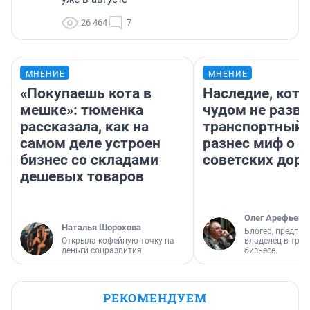
26 464
7
МНЕНИЕ
МНЕНИЕ
«Покупаешь кота в
Наследие, кото
мешке»: тюменка
чудом не разва
рассказала, как на
транспортный 
самом деле устроен
разнес миф о 
бизнес со складами
советских доро
дешевых товаров
Олег Арефьев
Наталья Шорохова
Блогер, предпри
Открыла кофейную точку на
владелец в тра
деньги соцразвития
бизнесе
РЕКОМЕНДУЕМ