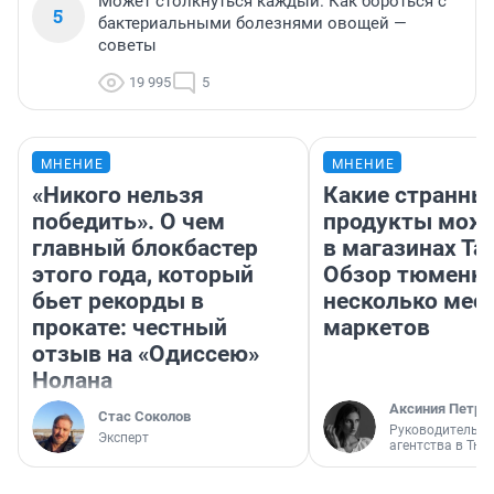
Может столкнуться каждый. Как бороться с
5
бактериальными болезнями овощей —
советы
19 995
5
МНЕНИЕ
МНЕНИЕ
«Никого нельзя
Какие странны
победить». О чем
продукты можн
главный блокбастер
в магазинах Та
этого года, который
Обзор тюменки
бьет рекорды в
несколько мес
прокате: честный
маркетов
отзыв на «Одиссею»
Нолана
Аксиния Петро
Стас Соколов
Руководитель м
Эксперт
агентства в Тю