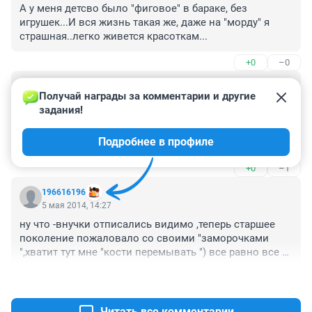
А у меня детсво было "фиговое" в бараке, без 
игрушек...И вся жизнь такая же, даже на "морду" я 
страшная..легко живется красоткам...
+0
–0
Гость
5 мая 2014, 20:04
Получай награды за комментарии и другие 
задания!
Вот всё думаю -,а как сына одного оставить. Ведь в 
Доме живут месяцами а иногда и годами. Ну ничего 
Подробнее в профиле
если что я его заберу туда к себе -заодно и сноху 
найду...
+0
–1
196616196
5 мая 2014, 14:27
ну что -внучки отписались видимо ,теперь старшее 
поколение пожаловало со своими "заморочками 
",хватит тут мне "кости перемывать ") все равно все 
не в тему попадаете )
+0
–0
Читать все комментарии