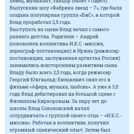
певец, музыкант, танцор (балет «Тодес»).
Выпускник шоу «Фабрика звезд – 7», где была
создана популярная группа «БиС», в которой
Влад проработал 2,5 года.
Выступать на сцене Влад начал с самого
раннего детства. Родители – Андрей
(основатель коллектива И.К.С.-миссия,
хореограф-постановщик) и Ирина (режиссер-
постановщик, заслуженная артистка России)
занимались всесторонним развитием сына.
Владу было всего 2,5 года, когда режиссер
Георгий Юнгвальд-Хилькевич снял его в
фильме «Афера, музыка, любовь». А уже в 3,5
года Влад дебютировал на большой сцене с
Филиппом Киркоровым. За пару лет до
школы Влад Соколовский начал
сотрудничать с группой своего отца – «И.К.С.-
миссия». Работая в коллективе, получил
огромный сценический опыт. Затем был