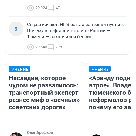
29 924
47
Сырье качают, НПЗ есть, а заправки пустые.
5
Почему в нефтяной столице России —
Тюмени — закончился бензин
29 845
298
МНЕНИЕ
МНЕНИЕ
Наследие, которое
«Аренду подня
чудом не развалилось:
втрое». Владел
транспортный эксперт
тюменского ба
разнес миф о «вечных»
неформалов ра
советских дорогах
почему его за
Олег Арефьев