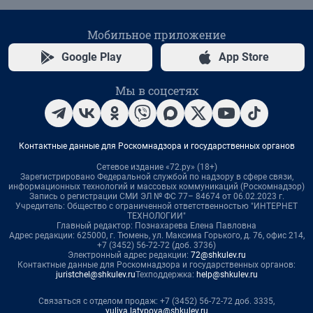
Мобильное приложение
Google Play
App Store
Мы в соцсетях
Контактные данные для Роскомнадзора и государственных органов
Сетевое издание «72.ру» (18+)
Зарегистрировано Федеральной службой по надзору в сфере связи,
информационных технологий и массовых коммуникаций (Роскомнадзор)
Запись о регистрации СМИ ЭЛ № ФС 77– 84674 от 06.02.2023 г.
Учредитель: Общество с ограниченной ответственностью "ИНТЕРНЕТ
ТЕХНОЛОГИИ"
Главный редактор: Познахарева Елена Павловна
Адрес редакции: 625000, г. Тюмень, ул. Максима Горького, д. 76, офис 214,
+7 (3452) 56-72-72 (доб. 3736)
Электронный адрес редакции:
72@shkulev.ru
Контактные данные для Роскомнадзора и государственных органов:
juristchel@shkulev.ru
Техподдержка:
help@shkulev.ru
Связаться с отделом продаж: +7 (3452) 56-72-72 доб. 3335,
yuliya.latypova@shkulev.ru