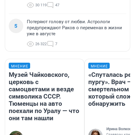
30 119
47
Потеряют голову от любви. Астрологи
5
предупреждают Раков о переменах в жизни
уже в августе
26 322
7
МНЕНИЕ
МНЕНИЕ
Музей Чайковского,
«Спуталась реч
церковь с
пургу». Врач — 
самоцветами и везде
смертельном д
символика СССР.
который слож
Тюменцы на авто
обнаружить
поехали по Уралу — что
они там нашли
Ирина Волкова
Главврач клини