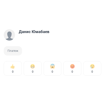
Данис Юмабаев
Платеж
0
0
0
0
0