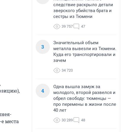
следствие раскрыло детали
зверского убийства брата и
сестры из Тюмени
39 757
47
Значительный объем
3
металла вывезли из Тюмени.
Куда его транспортировали и
зачем
34 720
,
Одна вышла замуж за
4
озицию),
молодого, второй развелся и
обрел свободу: тюменцы —
про перемены в жизни после
40 лет
инея-
30 289
48
-е места