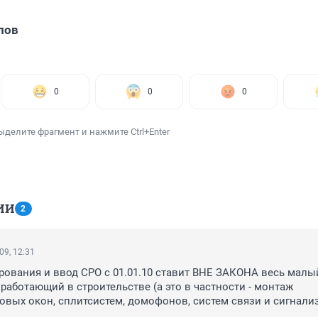
лов
0
0
0
ыделите фрагмент и нажмите Ctrl+Enter
ИИ
2
09, 12:31
ования и ввод СРО с 01.01.10 ставит ВНЕ ЗАКОНА весь малый
 работающий в строительстве (а это в частности - монтаж 
вых окон, сплитсистем, домофонов, систем связи и сигнализ
ренние отделочные работы), так как условия вступления в СРО