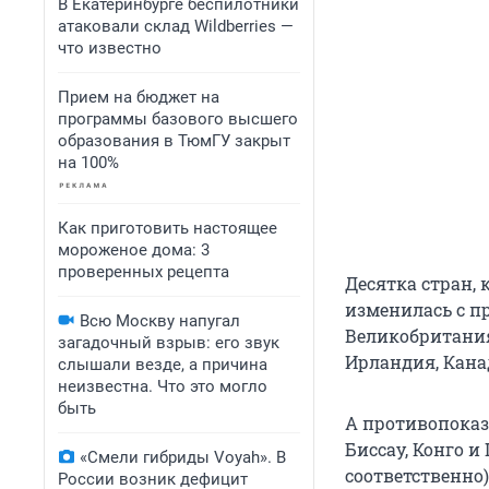
В Екатеринбурге беспилотники
атаковали склад Wildberries —
что известно
Прием на бюджет на
программы базового высшего
образования в ТюмГУ закрыт
на 100%
Как приготовить настоящее
мороженое дома: 3
проверенных рецепта
Десятка стран, 
изменилась с пр
Всю Москву напугал
Великобритания 
загадочный взрыв: его звук
Ирландия, Канад
слышали везде, а причина
неизвестна. Что это могло
быть
А противопоказ
Биссау, Конго и
«Смели гибриды Voyah». В
соответственно)
России возник дефицит