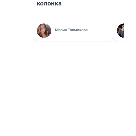
колонка
Мария Токмакова