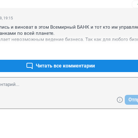
для ИП с штатом в 10 человек, хоть для крупной строительной
00 человек. Вступительный взнос в СРО - один миллион рублей
тия эта сумма неподъемна. Только в нашей области в малом 
9, 19:15
знесе задействована не одна тысяча человек, которые с янва
ись и виноват в этом Всемирный БАНК и тот кто им управляе
яды безработных по прихоти лоббирующих интересы крупного 
нками по всей планете.

изнеса депутатов госдумы и чиновников из правительства. Ст
елает невозможным ведение бизнеса. Так как для любого бизн
бходят эту тему стороной, ведь это такая "бомба" заложена в 
по такие проценты хрен кто возьмет.

а она взорвется, всем мало не покажется. Проблема ведь не то
особник Всемирного банка и тех кто за ним стоит. Не буду пал
 и в том, что каждое предприятие, внося в компенсационный 
й национальности. Так как приличных людей этой националь
 (которые должны лежать в "кубышке" пока не наступит стра
.

Читать все комментарии
пользование запрещено законом) , выводит из оборота посто 
констатировал. Нам все пофиг что он там констатировал.
 "живых" денег, и так нехватающих их сейчас в нашей эконо
Отп