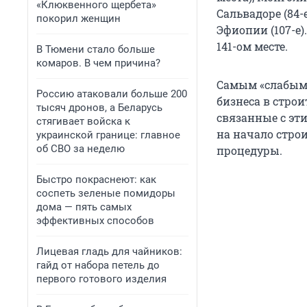
«Клюквенного щербета»
Сальвадоре (84-е
покорил женщин
Эфиопии (107-е)
141-ом месте.
В Тюмени стало больше
комаров. В чем причина?
Самым «слабым 
Россию атаковали больше 200
бизнеса в строи
тысяч дронов, а Беларусь
связанные с эт
стягивает войска к
на начало строи
украинской границе: главное
об СВО за неделю
процедуры.
Быстро покраснеют: как
соспеть зеленые помидоры
дома — пять самых
эффективных способов
Лицевая гладь для чайников:
гайд от набора петель до
первого готового изделия