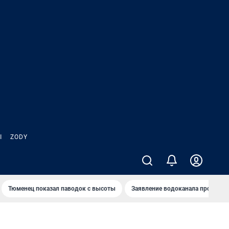
Ы
ZODY
Тюменец показал паводок с высоты
Заявление водоканала про запа