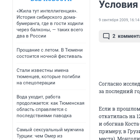
Условия
«Жила тут интеллигенция».
История сибирского дома-
9 сентября 2009, 16:14
бумеранга, где в гости ходили
через балконы, — таких всего
два в России
2
коммент
Прощание с летом. В Тюмени
состоится ночной фестиваль
Стали известны имена
тюменцев, которые погибли
на спецоперации
Согласно иссле
за последний г
Вода уходит, работа
продолжается: как Тюменская
Если в прошлом 
область справляется с
последствиями паводка
откатилась на 1
и обогнав Коста-
Самый сексуальный мужчина
примеру, в Грузи
Турции: чем Омер из
места), Монголии