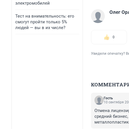
электромобилей
Олег Ор
Тест на внимательность: его
смогут пройти только 5%
людей — вы в их числе?
0
Увидели опечатку? В
КОММЕНТАР
Гость
10 сентября 20
Отмена лицензир
средний бизнес,
металлопластико
или просто внут