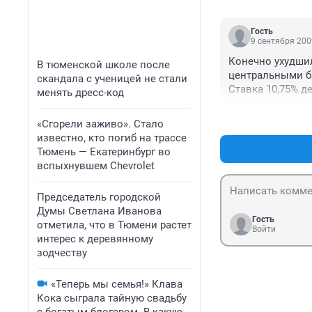
одинаковы хоть 
корпорации в 10
Гость
малого предприя
9 сентября 200
строительном би
Конечно ухудшил
В тюменской школе после
года пополнят р
центральными ба
скандала с ученицей не стали
строительного б
Ставка 10,75% д
менять дресс-код
что журналисты о
нужны деньги, а 
экономику, когд
И государство п
безработице, но
«Сгорели заживо». Стало
показывать како
СРО такие суммы
известно, кто погиб на трассе
тоже очень много
случай, иное ис
Тюмень — Екатеринбург во
Всемирный БАНК 
огромные объемы
вспыхнувшем Chevrolet
Председатель городской
Думы Светлана Иванова
Гость
отметила, что в Тюмени растет
Войти
интерес к деревянному
зодчеству
«Теперь мы семья!» Клава
Кока сыграла тайную свадьбу