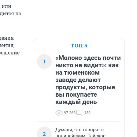
) или
одится на
дения
ТОП 5
шения,
зрешение
«Молоко здесь почти
1
никто не видит»: как
на тюменском
заводе делают
продукты, которые
вы покупаете
каждый день
97 268
139
Думали, что говорят с
2
полицейским. Тайское