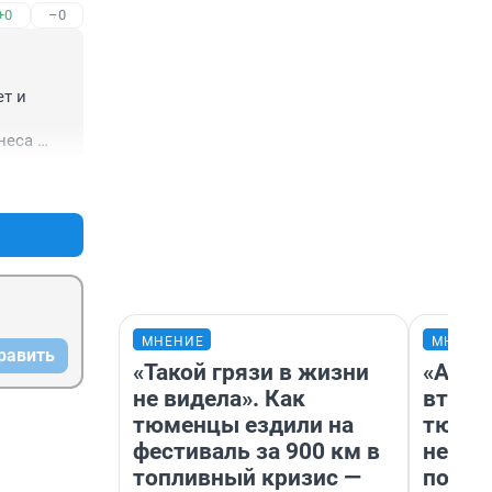
+0
–0
 
! Для 
ря 2010 
т и 
ранно, 
еса 
лько в 
+0
–0
ьцем 
фонд 
ности 
ховой 
мике.
МНЕНИЕ
МНЕНИ
равить
«Такой грязи в жизни
«Арен
не видела». Как
втрое
тюменцы ездили на
тюмен
фестиваль за 900 км в
нефор
топливный кризис —
почем