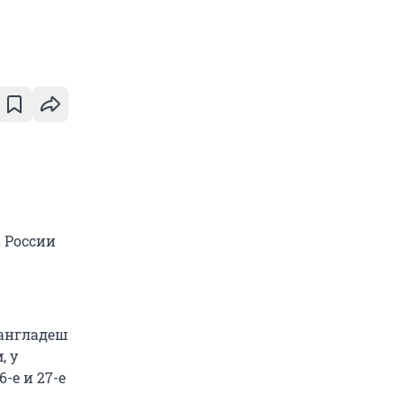
 России
Бангладеш
, у
6-е и 27-е