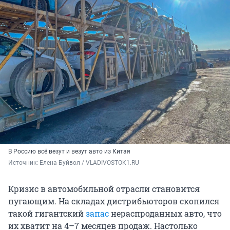
В Россию всё везут и везут авто из Китая
Источник: 
Елена Буйвол / VLADIVOSTOK1.RU
Кризис в автомобильной отрасли становится
пугающим. На складах дистрибьюторов скопился
такой гигантский
запас
нераспроданных авто, что
их хватит на 4–7 месяцев продаж. Настолько