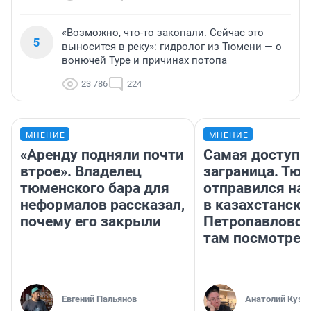
«Возможно, что-то закопали. Сейчас это
5
выносится в реку»: гидролог из Тюмени — о
вонючей Туре и причинах потопа
23 786
224
МНЕНИЕ
МНЕНИЕ
«Аренду подняли почти
Самая доступн
втрое». Владелец
заграница. Тю
тюменского бара для
отправился на
неформалов рассказал,
в казахстански
почему его закрыли
Петропавловск
там посмотрет
Евгений Пальянов
Анатолий Кузн