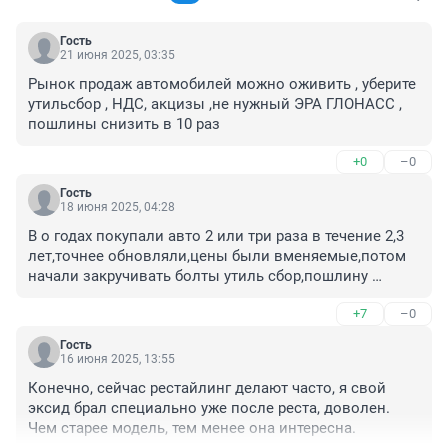
Гость
21 июня 2025, 03:35
Рынок продаж автомобилей можно оживить , уберите 
утильсбор , НДС, акцизы ,не нужный ЭРА ГЛОНАСС , 
пошлины снизить в 10 раз
+0
–0
Гость
18 июня 2025, 04:28
В о годах покупали авто 2 или три раза в течение 2,3 
лет,точнее обновляли,цены были вменяемые,потом 
начали закручивать болты утиль сбор,пошлину 
подняли,да перекуса тоже подняли цены почти как 
+7
–0
крыло самолёта стоят авто,а бензин дорожает 
каждый месяц,так и доживём что авто будет только 
Гость
для богатых,хотя себя бедным не считаю
16 июня 2025, 13:55
Конечно, сейчас рестайлинг делают часто, я свой 
эксид брал специально уже после реста, доволен. 
Чем старее модель, тем менее она интересна.