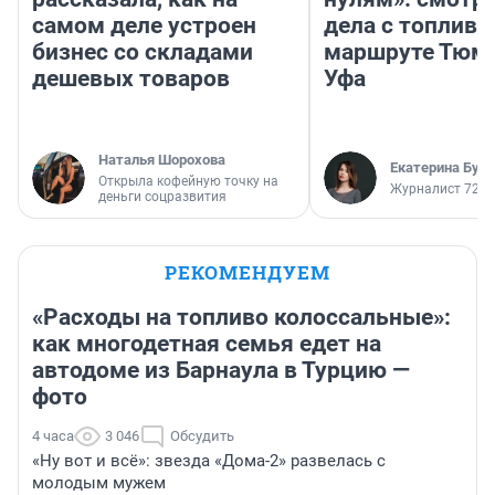
самом деле устроен
дела с топливо
бизнес со складами
маршруте Тюм
дешевых товаров
Уфа
Наталья Шорохова
Екатерина Бур
Открыла кофейную точку на
Журналист 72.R
деньги соцразвития
РЕКОМЕНДУЕМ
«Расходы на топливо колоссальные»:
как многодетная семья едет на
автодоме из Барнаула в Турцию —
фото
4 часа
3 046
Обсудить
«Ну вот и всё»: звезда «Дома-2» развелась с
молодым мужем