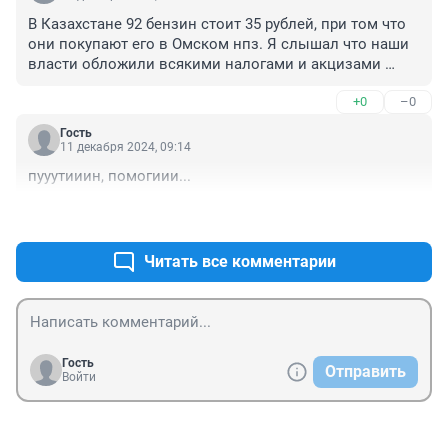
В Казахстане 92 бензин стоит 35 рублей, при том что 
они покупают его в Омском нпз. Я слышал что наши 
власти обложили всякими налогами и акцизами 
реализацию бензина, соответственно в стоимости 
+0
–0
бензина чуть ли не 85% составляют налоговые 
наценки
Гость
11 декабря 2024, 09:14
пууутииин, помогиии...
+0
–0
Читать все комментарии
Гость
Отправить
Войти