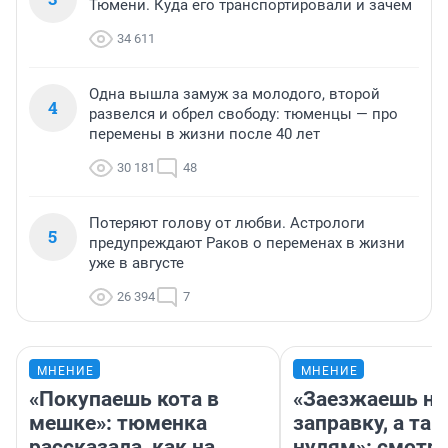
Тюмени. Куда его транспортировали и зачем
34 611
Одна вышла замуж за молодого, второй
4
развелся и обрел свободу: тюменцы — про
перемены в жизни после 40 лет
30 181
48
Потеряют голову от любви. Астрологи
5
предупреждают Раков о переменах в жизни
уже в августе
26 394
7
МНЕНИЕ
МНЕНИЕ
«Покупаешь кота в
«Заезжаешь на
мешке»: тюменка
заправку, а там
рассказала, как на
нулям»: смотри