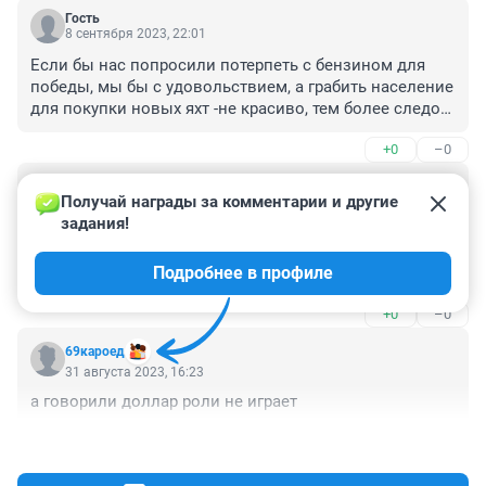
Гость
8 сентября 2023, 22:01
Если бы нас попросили потерпеть с бензином для 
победы, мы бы с удовольствием, а грабить население 
для покупки новых яхт -не красиво, тем более следом 
за гсм взлетит и ЖКХ и продукты и все, какая 
+0
–0
конечная цель, вам нужно нищее население?
Гость
1 сентября 2023, 09:06
Получай награды за комментарии и другие 
задания!
Ничего Вы не понимаете. Это всё на благо народа 
делается😁. Экономический рост, прорыв, рывок. А ну 
Подробнее в профиле
ещё, всё по плану, если кто не знал😁
+0
–0
69кароед
31 августа 2023, 16:23
а говорили доллар роли не играет
+0
–0