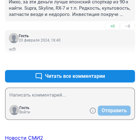
Имхо, за эти деньги лучше японский спорткар из 90-х 
найти. Supra, Skyline, RX-7 и т.п. Редкость, культовость, 
запчасти везде и недорого. Инвестиция покруче 
недвижки будет. Сам на S2000 катаю (летом только) и 
+0
–0
кайфую. Даже прохожие шеи сворачивают. 😎
Гость
20 февраля 2024, 18:40
жФ
+0
–0
Читать все комментарии
Гость
Отправить
Войти
Новости СМИ2