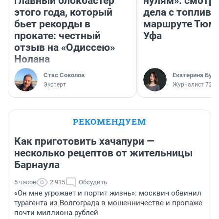
главный блокбастер
нулям»: смотри
этого года, который
дела с топливо
бьет рекорды в
маршруте Тюм
прокате: честный
Уфа
отзыв на «Одиссею»
Нолана
Стас Соколов
Екатерина Бур
Эксперт
Журналист 72.R
РЕКОМЕНДУЕМ
Как приготовить хачапури —
несколько рецептов от жительницы
Барнаула
5 часов
2 915
Обсудить
«Он мне угрожает и портит жизнь»: москвич обвинил
турагента из Волгограда в мошенничестве и пропаже
почти миллиона рублей