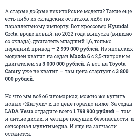
А старые добрые некитайские модели? Такие еще
есть либо из складских остатков, либо по
параллельному импорту. Вот кроссовер
Hyundai
Creta
, вроде новый, но 2022 года выпуска (видимо
со склада), двигатель младший 1,6, только
передний привод —
2 999 000 рублей
. Из японских
моделей хватит на седан
Mazda 6
с 2,5-литровым
двигателем за
3 000 000 рублей
. А вот на
Toyota
Camry
уже не хватит — там цена стартует с
3 800
000 рублей
.
Но что мы всё об иномарках, можно же купить
новые «Жигули» и по цене гораздо ниже. За седан
LADA Vesta
отдадите всего
1 798 900 рублей
— там
и литые диски, и четыре подушки безопасности, и
сенсорная мультимедиа. И еще на запчасти
останется.