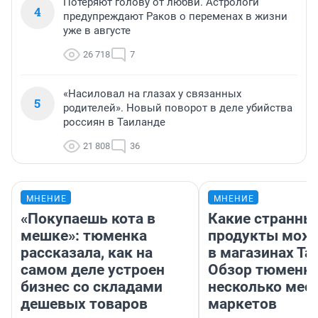
Потеряют голову от любви. Астрологи
4
предупреждают Раков о переменах в жизни
уже в августе
26 718
7
«Насиловал на глазах у связанных
5
родителей». Новый поворот в деле убийства
россиян в Таиланде
21 808
36
МНЕНИЕ
МНЕНИЕ
«Покупаешь кота в
Какие странны
мешке»: тюменка
продукты можн
рассказала, как на
в магазинах Та
самом деле устроен
Обзор тюменки
бизнес со складами
несколько мес
дешевых товаров
маркетов