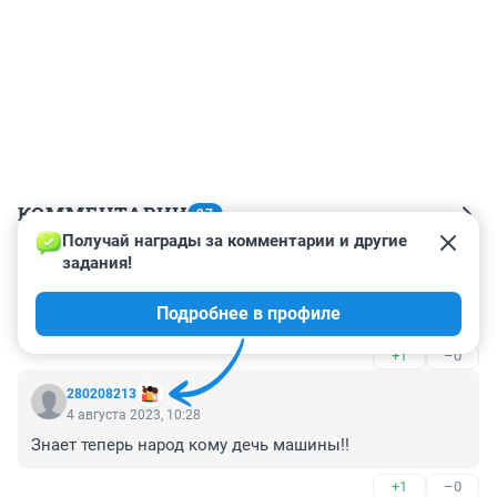
КОММЕНТАРИИ
27
Получай награды за комментарии и другие 
задания!
Гость
5 августа 2023, 18:31
Подробнее в профиле
Бред какой, эхо 90х!
+1
–0
280208213
4 августа 2023, 10:28
Знает теперь народ кому дечь машины!!
+1
–0