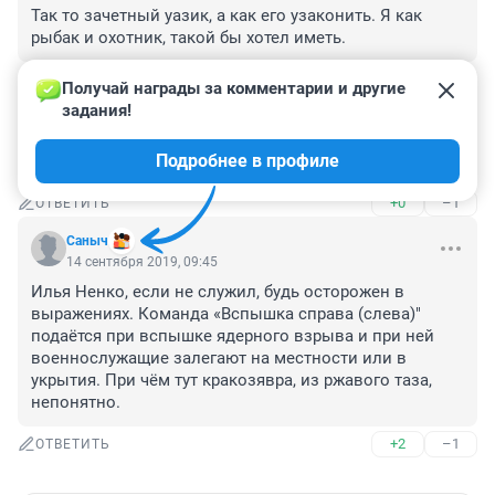
Так то зачетный уазик, а как его узаконить. Я как 
рыбак и охотник, такой бы хотел иметь.
+1
–0
ОТВЕТИТЬ
Получай награды за комментарии и другие 
задания!
Гость
14 сентября 2019, 12:12
Подробнее в профиле
Из говна и палок
+0
–1
ОТВЕТИТЬ
Сaныч
14 сентября 2019, 09:45
Илья Ненко, если не служил, будь осторожен в 
выражениях. Команда «Вспышка справа (слева)" 
подаётся при вспышке ядерного взрыва и при ней 
военнослужащие залегают на местности или в 
укрытия. При чём тут кракозявра, из ржавого таза, 
непонятно.
+2
–1
ОТВЕТИТЬ