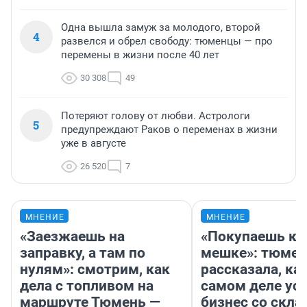
Одна вышла замуж за молодого, второй
4
развелся и обрел свободу: тюменцы — про
перемены в жизни после 40 лет
30 308
49
Потеряют голову от любви. Астрологи
5
предупреждают Раков о переменах в жизни
уже в августе
26 520
7
МНЕНИЕ
МНЕНИЕ
«Заезжаешь на
«Покупаешь ко
заправку, а там по
мешке»: тюмен
нулям»: смотрим, как
рассказала, как
дела с топливом на
самом деле ус
маршруте Тюмень —
бизнес со скл