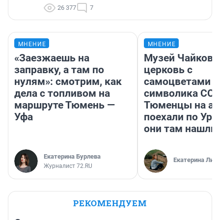
26 377
7
МНЕНИЕ
МНЕНИЕ
«Заезжаешь на
Музей Чайковс
заправку, а там по
церковь с
нулям»: смотрим, как
самоцветами и
дела с топливом на
символика ССС
маршруте Тюмень —
Тюменцы на ав
Уфа
поехали по Ура
они там нашли
Екатерина Бурлева
Екатерина Лит
Журналист 72.RU
РЕКОМЕНДУЕМ