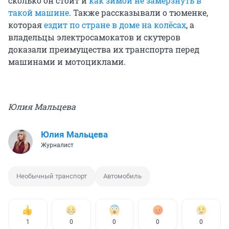
сколько он стоит и
как зимой не замерзнуть в
такой машине
. Также рассказывали о тюменке,
которая
ездит по стране в доме на колёсах
, а
владельцы электросамокатов и скутеров
доказали преимущества их транспорта перед
машинами и мотоциклами.
Юлия Мальцева
Юлия Мальцева
Журналист
Необычный транспорт
Автомобиль
1
0
0
0
0