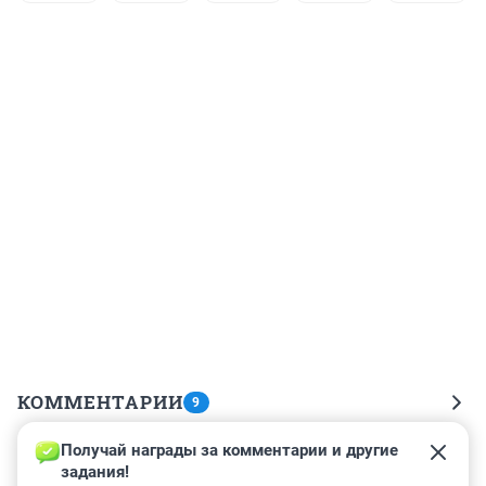
КОММЕНТАРИИ
9
Получай награды за комментарии и другие 
Гость
29 мая 2019, 14:18
задания!