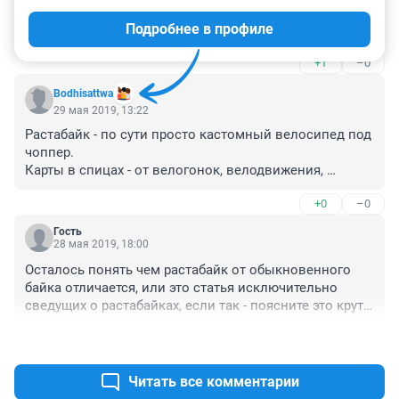
Лучше быть странным и по своему счастливым, чем 
Подробнее в профиле
прожить жизнь, как вялый овощ.
+1
–0
Bodhisattwa
29 мая 2019, 13:22
Растабайк - по сути просто кастомный велосипед под 
чоппер.

Карты в спицах - от велогонок, велодвижения, 
невероятно популярного везде в мире, кроме Роисси 
+0
–0
- Аллейкэт. Ну хотя у нас зачатки тоже имеются. 
Можете на википедии почитать.
Гость
28 мая 2019, 18:00
Осталось понять чем растабайк от обыкновенного 
байка отличается, или это статья исключительно 
сведущих о растабайках, если так - поясните это круто, 
то что он сделал или нет?
+1
–0
Читать все комментарии