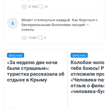
21 826
16
Может столкнуться каждый. Как бороться с
5
бактериальными болезнями овощей —
советы
19 881
5
МНЕНИЕ
МНЕНИЕ
«За неделю две ночи
Колобок-колобо
были страшные»:
тебя боюсь! Ра
туристка рассказала об
отложили прок
отдыхе в Крыму
«Человека-пау
отзыв о фильм
«человека-бул