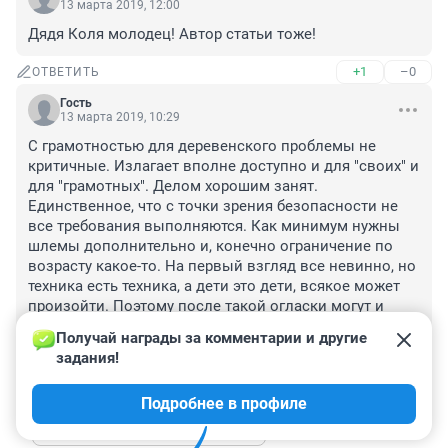
13 марта 2019, 12:00
Дядя Коля молодец! Автор статьи тоже!
+1
–0
ОТВЕТИТЬ
Гость
13 марта 2019, 10:29
С грамотностью для деревенского проблемы не 
критичные. Излагает вполне доступно и для "своих" и 
для "грамотных". Делом хорошим занят. 
Единственное, что с точки зрения безопасности не 
все требования выполняются. Как минимум нужны 
шлемы дополнительно и, конечно ограничение по 
возрасту какое-то. На первый взгляд все невинно, но 
техника есть техника, а дети это дети, всякое может 
произойти. Поэтому после такой огласки могут и 
официально запретить, так как требования 
Получай награды за комментарии и другие 
безопасности не выполняются. Сам мужик молодец!
задания!
+1
–1
ОТВЕТИТЬ
1
Подробнее в профиле
Показать ещё 1 ответ