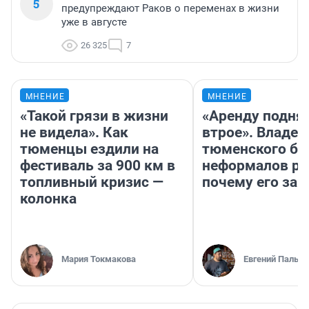
5
предупреждают Раков о переменах в жизни
уже в августе
26 325
7
МНЕНИЕ
МНЕНИЕ
«Такой грязи в жизни
«Аренду подня
не видела». Как
втрое». Владел
тюменцы ездили на
тюменского ба
фестиваль за 900 км в
неформалов ра
топливный кризис —
почему его за
колонка
Мария Токмакова
Евгений Пальян