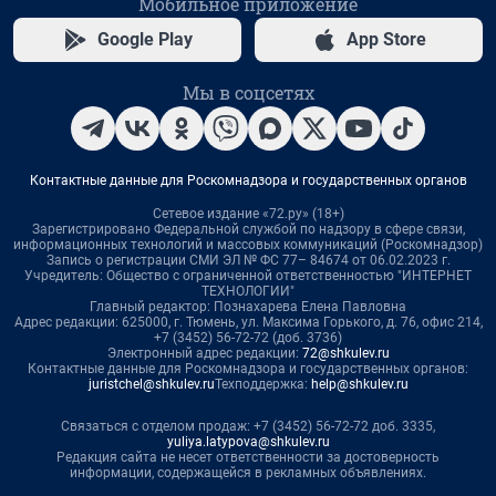
Мобильное приложение
Google Play
App Store
Мы в соцсетях
Контактные данные для Роскомнадзора и государственных органов
Сетевое издание «72.ру» (18+)
Зарегистрировано Федеральной службой по надзору в сфере связи,
информационных технологий и массовых коммуникаций (Роскомнадзор)
Запись о регистрации СМИ ЭЛ № ФС 77– 84674 от 06.02.2023 г.
Учредитель: Общество с ограниченной ответственностью "ИНТЕРНЕТ
ТЕХНОЛОГИИ"
Главный редактор: Познахарева Елена Павловна
Адрес редакции: 625000, г. Тюмень, ул. Максима Горького, д. 76, офис 214,
+7 (3452) 56-72-72 (доб. 3736)
Электронный адрес редакции:
72@shkulev.ru
Контактные данные для Роскомнадзора и государственных органов:
juristchel@shkulev.ru
Техподдержка:
help@shkulev.ru
Связаться с отделом продаж: +7 (3452) 56-72-72 доб. 3335,
yuliya.latypova@shkulev.ru
Редакция сайта не несет ответственности за достоверность
информации, содержащейся в рекламных объявлениях.