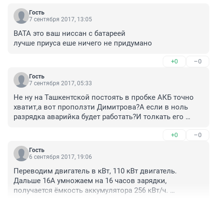
Гость
7 сентября 2017, 13:05
ВАТА это ваш ниссан с батареей

лучше приуса еше ничего не придумано
+0
–0
Гость
7 сентября 2017, 05:33
Не ну на Ташкентской постоять в пробке АКБ точно 
хватит,а вот проползти Димитрова?А если в ноль 
разрядка аварийка будет работать?И толкать его 
куда?В сторону борделя-отеля Магия?Там розетка 
+0
–0
есть,если что.
Гость
6 сентября 2017, 19:06
Переводим двигатель в кВт, 110 кВт двигатель. 
Дальше 16А умножаем на 16 часов зарядки, 
получается ёмкость аккумулятора 256 кВт/ч. 
Получается 2 часа поездки при теплой погоде. Что-то 
+0
–0
тут какой-то подвох?!... Или этот автомобиль ездит 