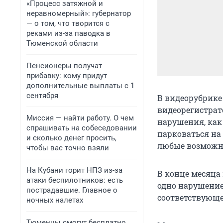
«Процесс затяжной и
неравномерный»: губернатор
— о том, что творится с
реками из-за паводка в
Тюменской области
Пенсионеры получат
прибавку: кому придут
дополнительные выплаты с 1
сентября
В видеорубрике
видеорегистрато
Миссия — найти работу. О чем
нарушения, как
спрашивать на собеседовании
парковаться на
и сколько денег просить,
любые возможн
чтобы вас точно взяли
На Кубани горит НПЗ из-за
В конце месяца
атаки беспилотников: есть
одно нарушение
пострадавшие. Главное о
соответствующе
ночных налетах
Тюменцы смогут бесплатно