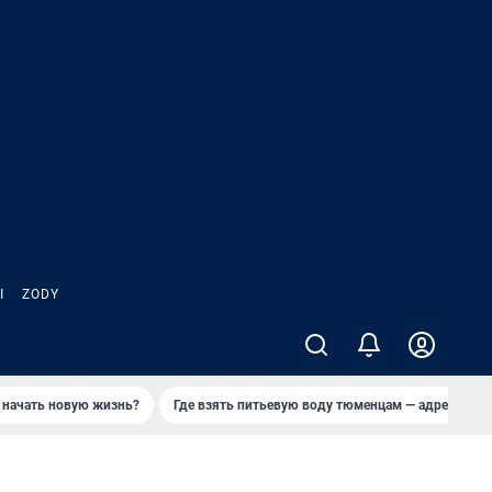
Ы
ZODY
 начать новую жизнь?
Где взять питьевую воду тюменцам — адреса