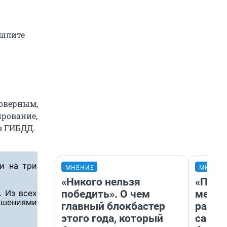
ишлите
товерным,
ирование,
в ГИБДД.
и на три
МНЕНИЕ
МНЕНИ
«Никого нельзя
«Поку
победить». О чем
мешке
. Из всех
рушениями
главный блокбастер
расска
этого года, который
самом