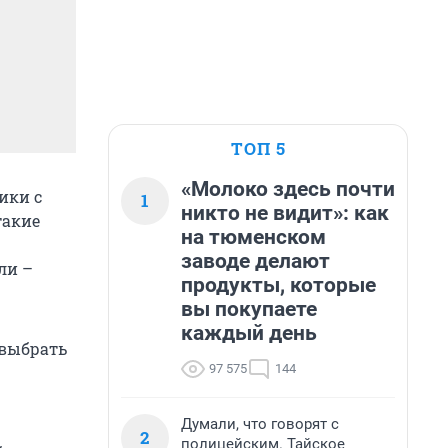
ТОП 5
«Молоко здесь почти
ики с
1
никто не видит»: как
такие
на тюменском
заводе делают
ли –
продукты, которые
вы покупаете
каждый день
 выбрать
97 575
144
Думали, что говорят с
2
полицейским. Тайское