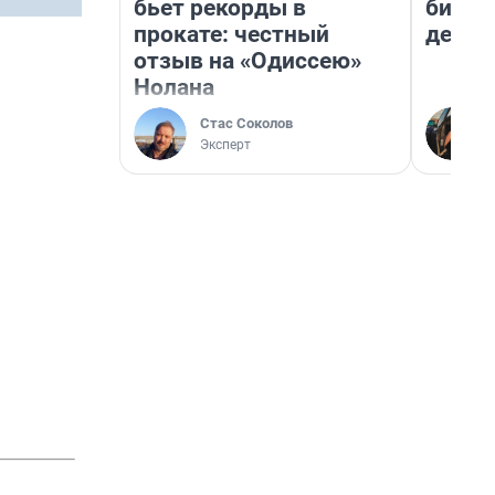
бьет рекорды в
бизне
прокате: честный
дешев
отзыв на «Одиссею»
Нолана
Стас Соколов
Эксперт