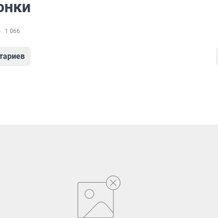
онки
1 066
тариев