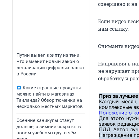
совершено и на
Если видео веси
нам ссылку.
Снимайте видео
Путин вывел крипту из тени.
Что изменит новый закон о
Направляя в наш
легализации цифровых валют
не нарушает пра
в России
обработку и раз
Какие странные продукты
можно найти в магазинах
Приз за лучшее
Таиланда? Обзор тюменки на
Каждый месяц 
несколько местных маркетов
комплексные а
Положение о к
Для этого нужн
Осенние каникулы станут
заявок редакци
дольше, а зимние сократят в
ПДД. Автор луч
новом учебном году: в чём
Награждение пр