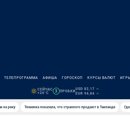
ТЕЛЕПРОГРАММА
АФИША
ГОРОСКОП
КУРСЫ ВАЛЮТ
ИГР
USD 82,17
СЕЙЧАС
3
ПРОБКИ
+26°C
EUR 94,84
м на реку
Тюменка показала, что странного продают в Таиланде
Где