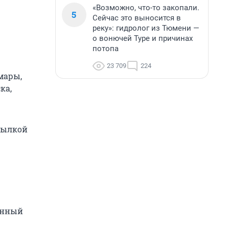
«Возможно, что-то закопали.
5
Сейчас это выносится в
реку»: гидролог из Тюмени —
о вонючей Туре и причинах
потопа
23 709
224
мары,
ка,
сылкой
онный