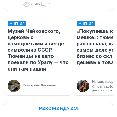
26 489
7
МНЕНИЕ
МНЕНИЕ
Музей Чайковского,
«Покупаешь ко
церковь с
мешке»: тюмен
самоцветами и везде
рассказала, как
символика СССР.
самом деле ус
Тюменцы на авто
бизнес со скл
поехали по Уралу — что
дешевых това
они там нашли
Наталья Шорох
Екатерина Литкевич
Открыла кофейн
деньги соцразв
РЕКОМЕНДУЕМ