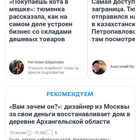
«Покупаешь кота в
Самая доступн
мешке»: тюменка
заграница. Тю
рассказала, как на
отправился на
самом деле устроен
в казахстански
бизнес со складами
Петропавловск
дешевых товаров
там посмотрет
Наталья Шорохова
Анатолий Кузн
Открыла кофейную точку на
деньги соцразвития
РЕКОМЕНДУЕМ
«Вам зачем он?»: дизайнер из Москвы
за свои деньги восстанавливает дом в
деревне Архангельской области
13 часов
10 430
8
Соль земли забайкальской. Нижегородцевы