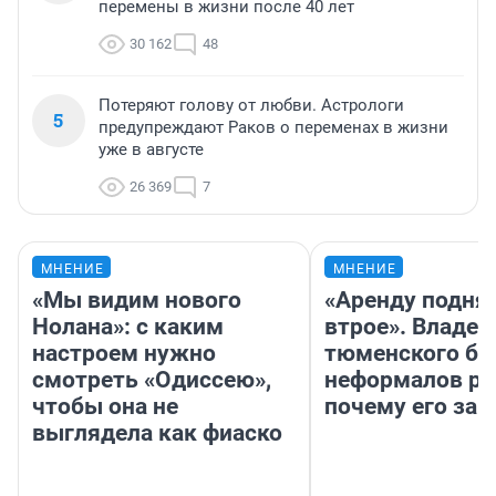
перемены в жизни после 40 лет
30 162
48
Потеряют голову от любви. Астрологи
5
предупреждают Раков о переменах в жизни
уже в августе
26 369
7
МНЕНИЕ
МНЕНИЕ
«Мы видим нового
«Аренду подня
Нолана»: с каким
втрое». Владел
настроем нужно
тюменского ба
смотреть «Одиссею»,
неформалов ра
чтобы она не
почему его за
выглядела как фиаско