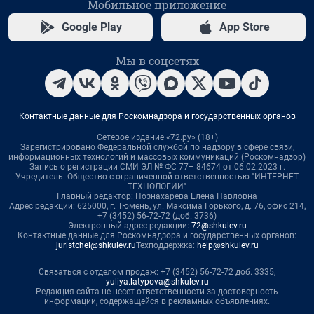
Мобильное приложение
Google Play
App Store
Мы в соцсетях
Контактные данные для Роскомнадзора и государственных органов
Сетевое издание «72.ру» (18+)
Зарегистрировано Федеральной службой по надзору в сфере связи,
информационных технологий и массовых коммуникаций (Роскомнадзор)
Запись о регистрации СМИ ЭЛ № ФС 77– 84674 от 06.02.2023 г.
Учредитель: Общество с ограниченной ответственностью "ИНТЕРНЕТ
ТЕХНОЛОГИИ"
Главный редактор: Познахарева Елена Павловна
Адрес редакции: 625000, г. Тюмень, ул. Максима Горького, д. 76, офис 214,
+7 (3452) 56-72-72 (доб. 3736)
Электронный адрес редакции:
72@shkulev.ru
Контактные данные для Роскомнадзора и государственных органов:
juristchel@shkulev.ru
Техподдержка:
help@shkulev.ru
Связаться с отделом продаж: +7 (3452) 56-72-72 доб. 3335,
yuliya.latypova@shkulev.ru
Редакция сайта не несет ответственности за достоверность
информации, содержащейся в рекламных объявлениях.