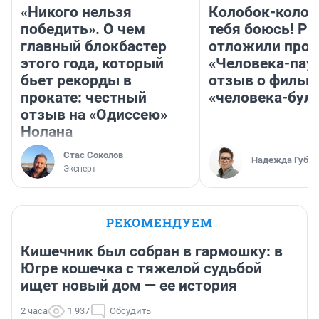
«Никого нельзя
Колобок-колобо
победить». О чем
тебя боюсь! Ра
главный блокбастер
отложили прок
этого года, который
«Человека-пау
бьет рекорды в
отзыв о фильм
прокате: честный
«человека-бул
отзыв на «Одиссею»
Нолана
Стас Соколов
Надежда Губар
Эксперт
РЕКОМЕНДУЕМ
Кишечник был собран в гармошку: в
Югре кошечка с тяжелой судьбой
ищет новый дом — ее история
2 часа
1 937
Обсудить