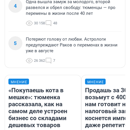
Одна вышла замуж за молодого, второй
4
развелся и обрел свободу: тюменцы — про
перемены в жизни после 40 лет
30 158
48
Потеряют голову от любви. Астрологи
5
предупреждают Раков о переменах в жизни
уже в августе
26 362
7
МНЕНИЕ
МНЕНИЕ
«Покупаешь кота в
Продашь за 300
мешке»: тюменка
возьмут с 4000
рассказала, как на
нам готовит н
самом деле устроен
налоговый зако
бизнес со складами
коснется импор
дешевых товаров
даже репетито